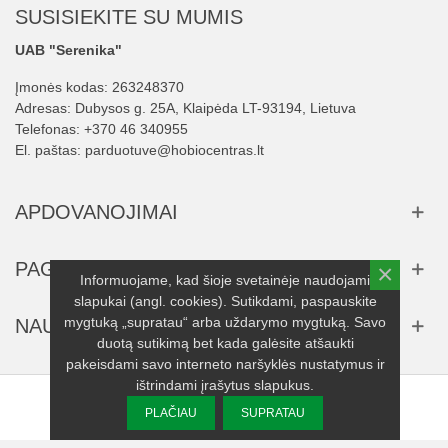
SUSISIEKITE SU MUMIS
UAB "Serenika"
Įmonės kodas: 263248370
Adresas: Dubysos g. 25A, Klaipėda LT-93194, Lietuva
Telefonas:
+370 46 340955
El. paštas:
parduotuve@hobiocentras.lt
APDOVANOJIMAI
PAGALBA
×
Informuojame, kad šioje svetainėje naudojami
slapukai (angl. cookies). Sutikdami, paspauskite
mygtuką „supratau“ arba uždarymo mygtuką. Savo
NAUJIENLAIŠKIS
duotą sutikimą bet kada galėsite atšaukti
pakeisdami savo interneto naršyklės nustatymus ir
ištrindami įrašytus slapukus.
© 2025 UAB "Serenika" visos teisės saugomos.
PLAČIAU
SUPRATAU