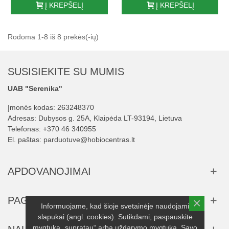
Į KREPŠELĮ
Į KREPŠELĮ
Rodoma 1-8 iš 8 prekės(-ių)
SUSISIEKITE SU MUMIS
UAB "Serenika"
Įmonės kodas: 263248370
Adresas: Dubysos g. 25A, Klaipėda LT-93194, Lietuva
Telefonas:
+370 46 340955
El. paštas:
parduotuve@hobiocentras.lt
APDOVANOJIMAI
PAGALBA
×
Informuojame, kad šioje svetainėje naudojami
slapukai (angl. cookies). Sutikdami, paspauskite
mygtuką „supratau“ arba uždarymo mygtuką. Savo