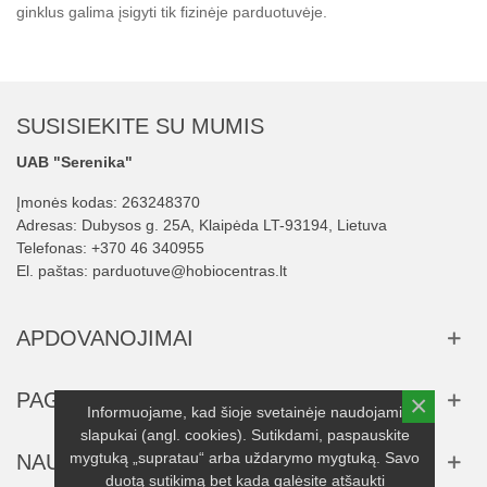
ginklus galima įsigyti tik fizinėje parduotuvėje.
SUSISIEKITE SU MUMIS
UAB "Serenika"
Įmonės kodas: 263248370
Adresas: Dubysos g. 25A, Klaipėda LT-93194, Lietuva
Telefonas:
+370 46 340955
El. paštas:
parduotuve@hobiocentras.lt
APDOVANOJIMAI
PAGALBA
×
Informuojame, kad šioje svetainėje naudojami
slapukai (angl. cookies). Sutikdami, paspauskite
mygtuką „supratau“ arba uždarymo mygtuką. Savo
NAUJIENLAIŠKIS
duotą sutikimą bet kada galėsite atšaukti