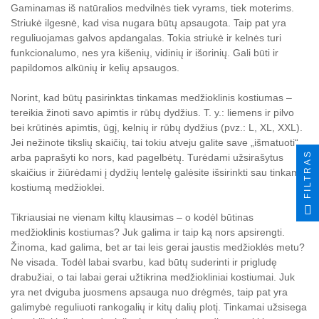
Gaminamas iš natūralios medvilnės tiek vyrams, tiek moterims.
Striukė ilgesnė, kad visa nugara būtų apsaugota. Taip pat yra
reguliuojamas galvos apdangalas. Tokia striukė ir kelnės turi
funkcionalumo, nes yra kišenių, vidinių ir išorinių. Gali būti ir
papildomos alkūnių ir kelių apsaugos.
Norint, kad būtų pasirinktas tinkamas medžioklinis kostiumas –
tereikia žinoti savo apimtis ir rūbų dydžius. T. y.: liemens ir pilvo
bei krūtinės apimtis, ūgį, kelnių ir rūbų dydžius (pvz.: L, XL, XXL).
Jei nežinote tikslių skaičių, tai tokiu atveju galite save „išmatuoti“
FILTRAS
arba paprašyti ko nors, kad pagelbėtų. Turėdami užsirašytus
skaičius ir žiūrėdami į dydžių lentelę galėsite išsirinkti sau tinkamą
kostiumą medžioklei.
Tikriausiai ne vienam kiltų klausimas – o kodėl būtinas
medžioklinis kostiumas? Juk galima ir taip ką nors apsirengti.
Žinoma, kad galima, bet ar tai leis gerai jaustis medžioklės metu?
Ne visada. Todėl labai svarbu, kad būtų suderinti ir prigludę
drabužiai, o tai labai gerai užtikrina medžiokliniai kostiumai. Juk
yra net dviguba juosmens apsauga nuo drėgmės, taip pat yra
galimybė reguliuoti rankogalių ir kitų dalių plotį. Tinkamai užsisega