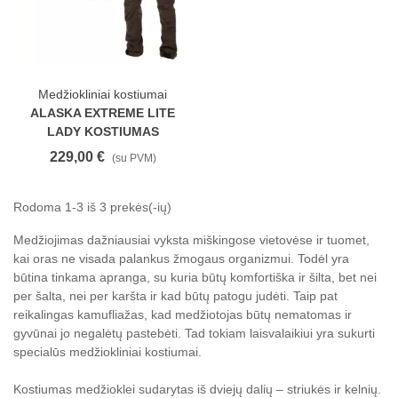
Medžiokliniai kostiumai
ALASKA EXTREME LITE
LADY KOSTIUMAS
229,00 €
(su PVM)
Rodoma 1-3 iš 3 prekės(-ių)
Medžiojimas dažniausiai vyksta miškingose vietovėse ir tuomet,
kai oras ne visada palankus žmogaus organizmui. Todėl yra
būtina tinkama apranga, su kuria būtų komfortiška ir šilta, bet nei
per šalta, nei per karšta ir kad būtų patogu judėti. Taip pat
reikalingas kamufliažas, kad medžiotojas būtų nematomas ir
gyvūnai jo negalėtų pastebėti. Tad tokiam laisvalaikiui yra sukurti
specialūs medžiokliniai kostiumai.
Kostiumas medžioklei sudarytas iš dviejų dalių – striukės ir kelnių.