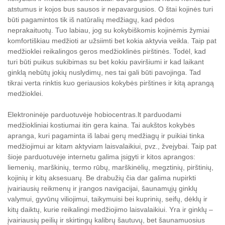
atstumus ir kojos bus sausos ir nepavargusios. O štai kojinės turi
būti pagamintos tik iš natūralių medžiagų, kad pėdos
neprakaituotų. Tuo labiau, jog su kokybiškomis kojinėmis žymiai
komfortiškiau medžioti ar užsiimti bet kokia aktyvia veikla. Taip pat
medžioklei reikalingos geros medžioklinės pirštinės. Todėl, kad
turi būti puikus sukibimas su bet kokiu paviršiumi ir kad laikant
ginklą nebūtų jokių nuslydimų, nes tai gali būti pavojinga. Tad
tikrai verta rinktis kuo geriausios kokybės pirštines ir kitą aprangą
medžioklei.
Elektroninėje parduotuvėje hobiocentras.lt parduodami
medžiokliniai kostiumai itin gera kaina. Tai aukštos kokybės
apranga, kuri pagaminta iš labai gerų medžiagų ir puikiai tinka
medžiojimui ar kitam aktyviam laisvalaikiui, pvz., žvejybai. Taip pat
šioje parduotuvėje internetu galima įsigyti ir kitos aprangos:
liemenių, marškinių, termo rūbų, marškinėlių, megztinių, pirštinių,
kojinių ir kitų aksesuarų. Be drabužių čia dar galima nupirkti
įvairiausių reikmenų ir įrangos navigacijai, šaunamųjų ginklų
valymui, gyvūnų viliojimui, taikymuisi bei kuprinių, seifų, dėklų ir
kitų daiktų, kurie reikalingi medžiojimo laisvalaikiui. Yra ir ginklų –
įvairiausių peilių ir skirtingų kalibrų šautuvų, bet šaunamuosius