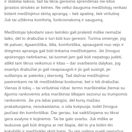
ir stabiliai laikosi, tad tai tikrai geresnis sprendimas nei kitos
įprastos striukės ar kelnės. Ne veltui dauguma medžiotojų renkasi
būtent medžiojimui skirtą aprangą – tiek apatinę, tiek viršutinę.
Juk tai užtikrina komfortą, funkcionalumą ir saugumą.
Medžiotojai tykodami savo laimikio gali praleisti miške nemažai
laiko, dėl to drabužiai ir turi būti kuo geresni. Turima omenyje, jog
tik patvari, ilgaamžiška, šilta, komfortiška, apsauganti nuo vėjo ir
drėgmės apranga gali būti tinkama medžiotojams. Jei žmogus
apsirengęs netinkamai, tai tuomet jam gali būti nepatogu judėti,
atlikti tam tikrus veiksmus ir kitas – dar svarbesnis dalykas, jog
esantys drabužiai jo gali neapsaugoti ir jis gali susirgti, jei
sušlampa ar patenka į skersvėjį. Tad dažnai medžiojimui
pasirenkami ne tik medžiokliniai kostiumai, bet ir kiti drabužiai.
Vienas iš tokių – tai viršutiniai rūbai: termo marškinėliai žiemai su
ilgomis rankovėmis arba marškiniai šiltajam sezonui su trumpomis
rankovėmis. Jie yra labai patogūs, dėl kurių mažiau
prakaituojama, nesukaistama, o oda kvėpuoja, todėl žmogus
jaučiasi itin komfortiškai. Dar geriau, kai vaikščiojama su tikrai
gera avalyne ir kojinėmis. Tai be galo svarbu. Juk miške ar
laukuose gali būti drėgna ar net šlapia, dėl to yra būtini itin
kokybiški ir medžioklei skirti batai. Su jais galima nueiti nemažus