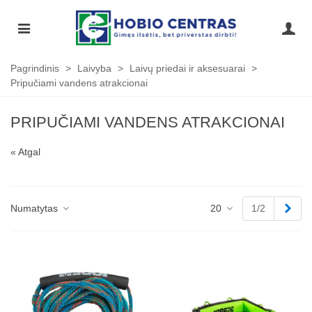
Pagrindinis
>
Laivyba
>
Laivų priedai ir aksesuarai
>
Pripučiami vandens atrakcionai
PRIPUČIAMI VANDENS ATRAKCIONAI
« Atgal
Tęst
Numatytas
20
1/2