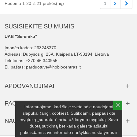
Tęst
Rodoma 1-20 iš 21 prekės(-ių)
1
2
SUSISIEKITE SU MUMIS
UAB "Serenika"
Įmonės kodas: 263248370
Adresas: Dubysos g. 25A, Klaipėda LT-93194, Lietuva
Telefonas:
+370 46 340955
El. paštas:
parduotuve@hobiocentras.lt
APDOVANOJIMAI
PAGALBA
×
Informuojame, kad šioje svetainėje naudojami
slapukai (angl. cookies). Sutikdami, paspauskite
mygtuką „supratau“ arba uždarymo mygtuką. Savo
NAUJIENLAIŠKIS
duotą sutikimą bet kada galėsite atšaukti
pakeisdami savo interneto naršyklės nustatymus ir