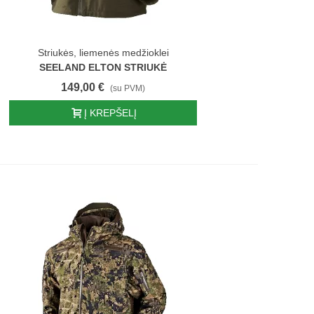
Striukės, liemenės medžioklei
SEELAND ELTON STRIUKĖ
149,00 €
(su PVM)
Į KREPŠELĮ