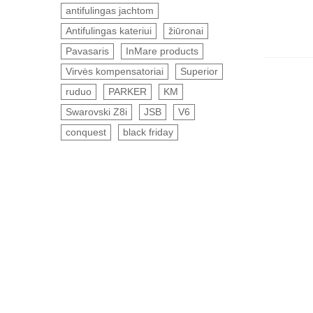
antifulingas jachtom
Antifulingas kateriui
žiūronai
Pavasaris
InMare products
Virvės kompensatoriai
Superior
ruduo
PARKER
KM
Swarovski Z8i
JSB
V6
conquest
black friday