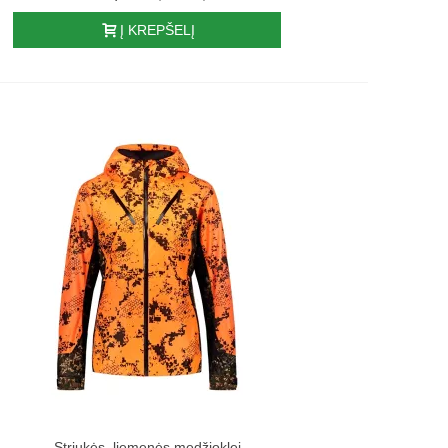
Į KREPŠELĮ
Striukės, liemenės medžioklei