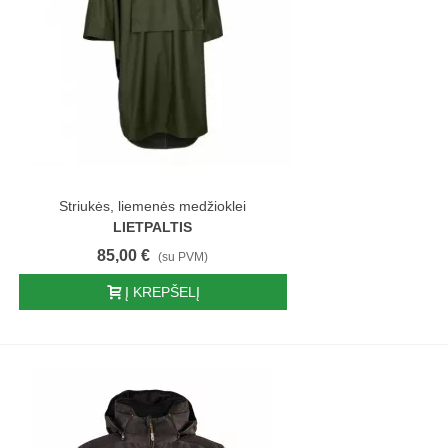
Striukės, liemenės medžioklei
LIETPALTIS
85,00 €
(su PVM)
Į KREPŠELĮ