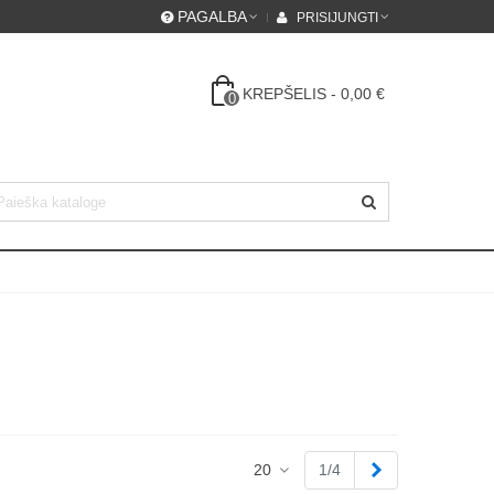
PAGALBA
PRISIJUNGTI
KREPŠELIS
-
0,00 €
0
Tęsti
20
1/4