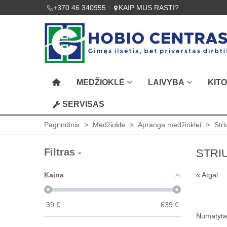
+370 46 340955
KAIP MUS RASTI?
MEDŽIOKLĖ
LAIVYBA
KIT
SERVISAS
Pagrindinis
>
Medžioklė
>
Apranga medžioklei
>
Str
Filtras -
STRI
Kaina
« Atgal
39
€
639
€
Numatyt