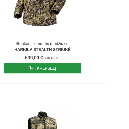
Striukės, liemenės medžioklei
HARKILA STEALTH STRIUKĖ
639,00 €
(su PVM)
Į KREPŠELĮ