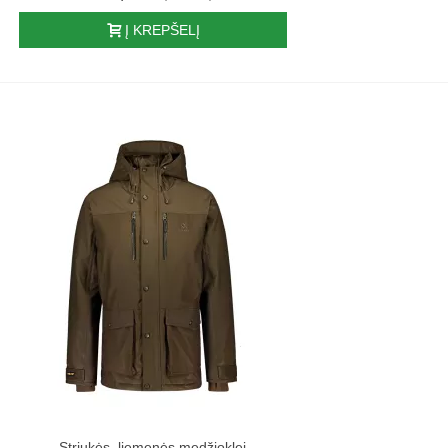
Į KREPŠELĮ
Striukės, liemenės medžioklei