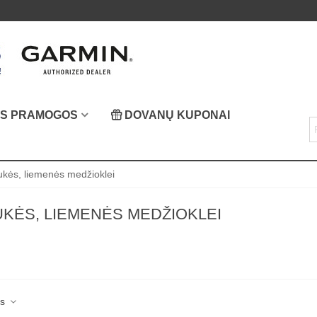
OS PRAMOGOS
DOVANŲ KUPONAI
iukės, liemenės medžioklei
UKĖS, LIEMENĖS MEDŽIOKLEI
as