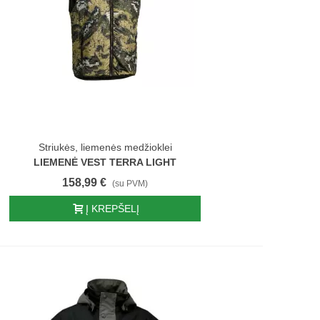
Striukės, liemenės medžioklei
LIEMENĖ VEST TERRA LIGHT
158,99 €
(su PVM)
Į KREPŠELĮ