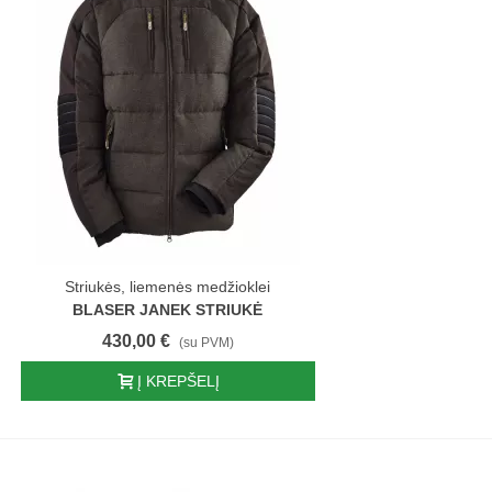
Striukės, liemenės medžioklei
BLASER JANEK STRIUKĖ
430,00 €
(su PVM)
Į KREPŠELĮ