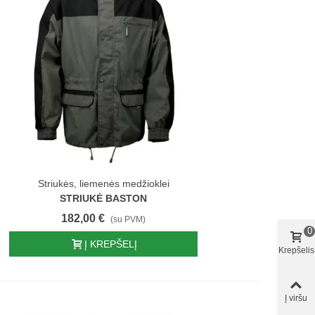
Striukės, liemenės medžioklei
STRIUKĖ BASTON
182,00 €
(su PVM)
0
Į KREPŠELĮ
Krepšelis
Į viršu