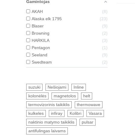
Gamintojas
AKAH
8
Alaska elk 1795
23
Blaser
9
Browning
2
HARKILA
3
Pentagon
1
Seeland
9
Swedteam
2
suzuki
Nešiojami
Inline
kolonėlės
magnetolos
helt
termovizorinis taikiklis
thermowave
kulkeles
infiray
Kolibri
Vasara
naktinio matymo taikiklis
pulsar
antifulingas laivams