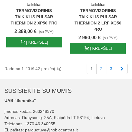
taikikliai
taikikliai
TERMOVIZORINIS
TERMOVIZORINIS
TAIKIKLIS PULSAR
TAIKIKLIS PULSAR
THERMION 2 XP50 PRO
THERMION 2 LRF XQ50
PRO
2 389,00 €
(su PVM)
2 990,00 €
(su PVM)
Į KREPŠELĮ
Į KREPŠELĮ
Tęst
Rodoma 1-20 iš 42 prekės(-ių)
1
2
3
SUSISIEKITE SU MUMIS
UAB "Serenika"
Įmonės kodas: 263248370
Adresas: Dubysos g. 25A, Klaipėda LT-93194, Lietuva
Telefonas:
+370 46 340955
El. paštas:
parduotuve@hobiocentras.lt