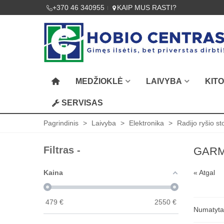
+370 46 340955
KAIP MUS RASTI?
MEDŽIOKLĖ
LAIVYBA
KIT
SERVISAS
Pagrindinis
>
Laivyba
>
Elektronika
>
Radijo ryšio st
Filtras -
GARM
Kaina
« Atgal
479
€
2550
€
Numatyt