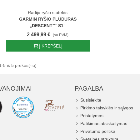
Radijo ryšio stotelės
GARMIN RYŠIO PLŪDURAS
„DESCENT™ S1“
2 499,99 €
(su PVM)
Į KREPŠELĮ
5 iš 5 prekės(-ių)
VANOJIMAI
PAGALBA
Susisiekite
Pirkimo taisyklės ir sąlygos
Pristatymas
Patikimas atsiskaitymas
Privatumo politika
Svetainės struktūra