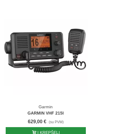
Garmin
GARMIN VHF 215I
629,00 €
(su PVM)
Į KREPŠELĮ