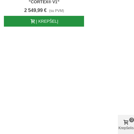
"CORTEX® V1"
2 549,99 €
(su PVM)
Į KREPŠELĮ
0
Krepšelis