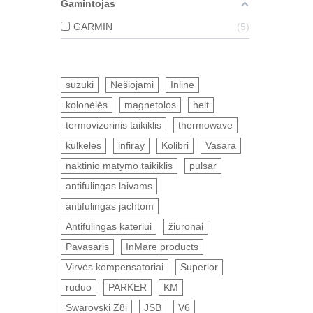
Gamintojas
GARMIN
5
suzuki
Nešiojami
Inline
kolonėlės
magnetolos
helt
termovizorinis taikiklis
thermowave
kulkeles
infiray
Kolibri
Vasara
naktinio matymo taikiklis
pulsar
antifulingas laivams
antifulingas jachtom
Antifulingas kateriui
žiūronai
Pavasaris
InMare products
Virvės kompensatoriai
Superior
ruduo
PARKER
KM
Swarovski Z8i
JSB
V6