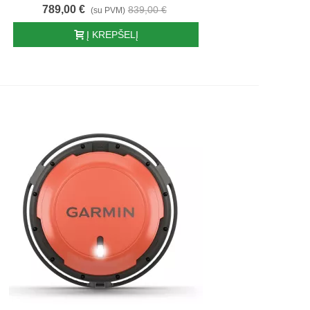
789,00 €
839,00 €
(su PVM)
Į KREPŠELĮ