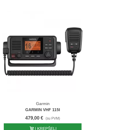
Garmin
GARMIN VHF 115I
479,00 €
(su PVM)
Į KREPŠELĮ