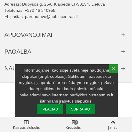
Adresas: Dubysos g. 25A, Klaipėda LT-93194, Lietuva
Telefonas:
+370 46 340955
El. paštas:
parduotuve@hobiocentras.lt
APDOVANOJIMAI
PAGALBA
×
NAUJIENLAIŠKIS
Informuojame, kad šioje svetainėje naudojami
slapukai (angl. cookies). Sutikdami, paspauskite
mygtuką „supratau“ arba uždarymo mygtuką. Savo
duotą sutikimą bet kada galėsite atšaukti
© 2025 UAB "Serenika" visos teisės saugomos.
pakeisdami savo interneto naršyklės nustatymus ir
ištrindami įrašytus slapukus.
PLAČIAU
SUPRATAU
0
Kairysis stulpelis
Krepšelis
Į viršu