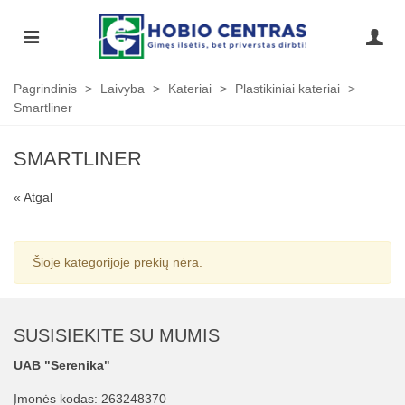
Pagrindinis
>
Laivyba
>
Kateriai
>
Plastikiniai kateriai
>
Smartliner
SMARTLINER
« Atgal
Šioje kategorijoje prekių nėra.
SUSISIEKITE SU MUMIS
UAB "Serenika"
Įmonės kodas: 263248370