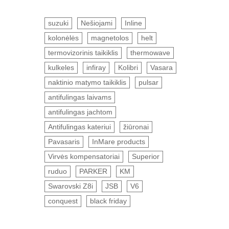
suzuki
Nešiojami
Inline
kolonėlės
magnetolos
helt
termovizorinis taikiklis
thermowave
kulkeles
infiray
Kolibri
Vasara
naktinio matymo taikiklis
pulsar
antifulingas laivams
antifulingas jachtom
Antifulingas kateriui
žiūronai
Pavasaris
InMare products
Virvės kompensatoriai
Superior
ruduo
PARKER
KM
Swarovski Z8i
JSB
V6
conquest
black friday