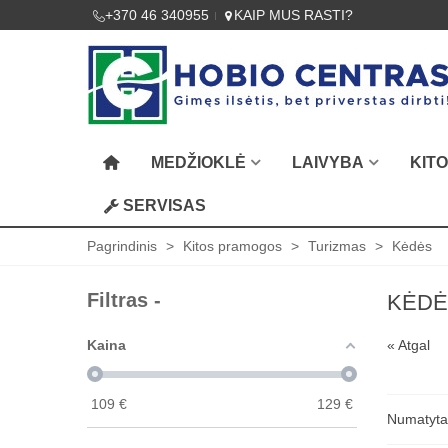
+370 46 340955
KAIP MUS RASTI?
MEDŽIOKLĖ
LAIVYBA
KIT
SERVISAS
Pagrindinis
>
Kitos pramogos
>
Turizmas
>
Kėdės
Filtras -
KĖDĖ
Kaina
« Atgal
109
€
129
€
Numatyt