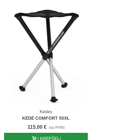
Kėdės
KĖDĖ COMFORT 55XL
115,00 €
(su PVM)
Į KREPŠELĮ