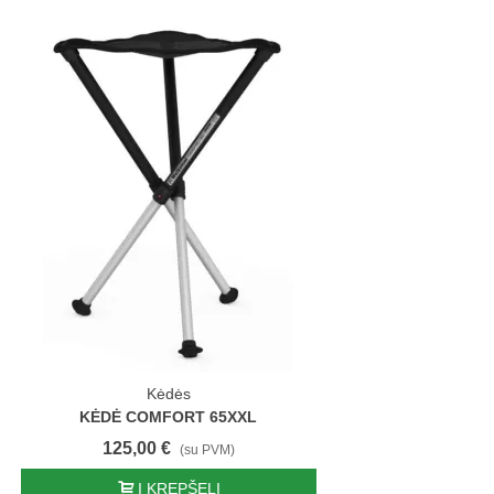
Kėdės
KĖDĖ COMFORT 65XXL
125,00 €
(su PVM)
Į KREPŠELĮ