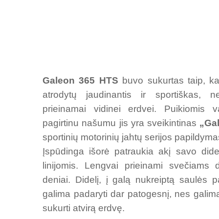
Galeon 365 HTS
buvo sukurtas taip, 
atrodytų jaudinantis ir sportiškas, n
prieinamai vidinei erdvei. Puikiomis 
pagirtinu našumu jis yra sveikintinas
„Ga
sportinių motorinių jahtų serijos papildyma
Įspūdinga išorė patraukia akį savo dideli
linijomis. Lengvai prieinami svečiams d
deniai. Didelį, į galą nukreiptą saulės p
galima padaryti dar patogesnį, nes galima p
sukurti atvirą erdvę.