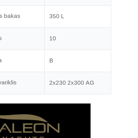
s bakas
350 L
s
10
a
B
riklis
2x230 2x300 AG