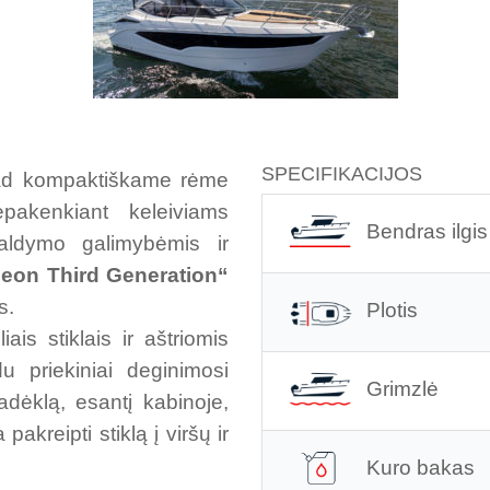
SPECIFIKACIJOS
kad kompaktiškame rėme
epakenkiant keleiviams
Bendras ilgis
valdymo galimybėmis ir
leon Third Generation“
s.
Plotis
ais stiklais ir aštriomis
u priekiniai deginimosi
Grimzlė
adėklą, esantį kabinoje,
akreipti stiklą į viršų ir
Kuro bakas