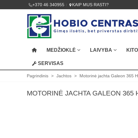
+370 46 340955
KAIP MUS RASTI?
MEDŽIOKLĖ
LAIVYBA
KIT
SERVISAS
Pagrindinis
>
Jachtos
>
Motorinė jachta Galeon 365 
MOTORINĖ JACHTA GALEON 365 