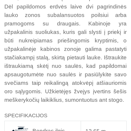
Dėl papildomos erdvės laive dvi pagrindinės
lauko zonos subalansuotos poilsiui arba
pramogoms su draugais. Kabinoje yra
užpakalinis suoliukas, kuris gali slysti į priekį ir
būti nukreipiamas priešingomis kryptimis, o
užpakalinėje kabinos zonoje galima pastatyti
stačiakampį stalą, skirtą pietauti lauke. Ištraukite
ištraukiamą skėtį nuo saulės, kad papildomai
apsaugotumėte nuo saulės ir pasiūlykite savo
svečiams taip reikalingą atokvėpį atšiauriomis
oro sąlygomis. Užkietėjęs žvejys įvertins šešis
meškerykočių laikiklius, sumontuotus ant stogo.
SPECIFIKACIJOS
Bendras ilgis