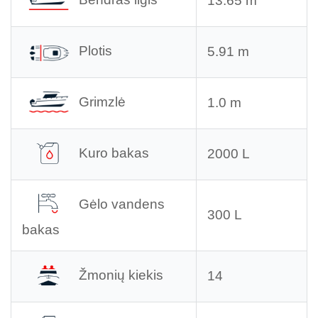
13.65 m
Plotis
5.91 m
Grimzlė
1.0 m
Kuro bakas
2000 L
Gėlo vandens
300 L
bakas
Žmonių kiekis
14