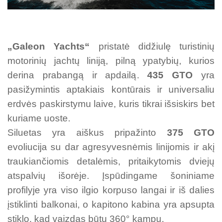
„Galeon Yachts“
pristatė didžiulę turistinių
motorinių jachtų liniją, pilną ypatybių, kurios
derina prabangą ir apdailą.
435 GTO
yra
pasižymintis aptakiais kontūrais ir universaliu
erdvės paskirstymu laive, kuris tikrai išsiskirs bet
kuriame uoste.
Siluetas yra aiškus pripažinto
375 GTO
evoliucija su dar agresyvesnėmis linijomis ir akį
traukiančiomis detalėmis, pritaikytomis dviejų
atspalvių išorėje. Įspūdingame šoniniame
profilyje yra viso ilgio korpuso langai ir iš dalies
įstiklinti balkonai, o kapitono kabina yra apsupta
stiklo, kad vaizdas būtų 360° kampu.