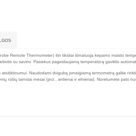
LGOS
Probe Remote Thermometer) itin tiksliai išmatuoja kepamo maisto temp
 nešiotis su savimi. Pasiekus pageidaujamą temperatūrą gaviklis automatiš
ieka atsitiktinumui. Naudodami dvigubą įsmeigiamą termometrą galite rin
devynių rūšių tamsiai mėsai (pvz., antienai ir elnienai). Norėtumėte pats