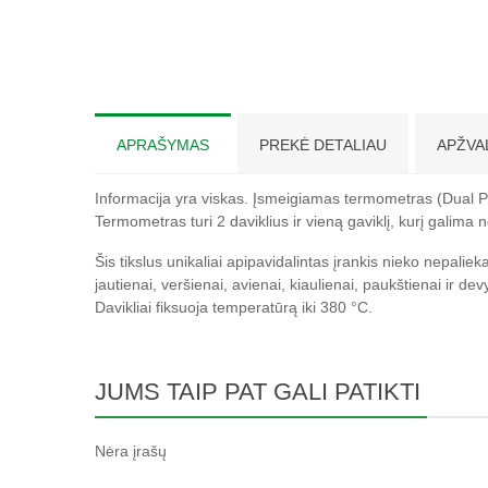
APRAŠYMAS
PREKĖ DETALIAU
APŽVA
Informacija yra viskas. Įsmeigiamas termometras (Dual 
Termometras turi 2 daviklius ir vieną gaviklį, kurį galima
Šis tikslus unikaliai apipavidalintas įrankis nieko nepal
jautienai, veršienai, avienai, kiaulienai, paukštienai ir 
Davikliai fiksuoja temperatūrą iki 380 °C.
JUMS TAIP PAT GALI PATIKTI
Nėra įrašų