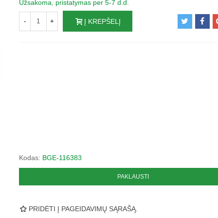
Užsakoma, pristatymas per 5-7 d.d.
-
+
Į KREPŠELĮ
Kodas:
BGE-116383
PAKLAUSTI
PRIDĖTI Į PAGEIDAVIMŲ SĄRAŠĄ.