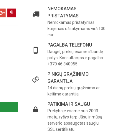
NEMOKAMAS
PRISTATYMAS
Nemokamas pristatymas
kurjeriais užsakymams virš 100
eur.
PAGALBA TELEFONU
Daugelį prekių esame išbandę
patys. Konsultacijos ir pagalba:
+370 46 340955
PINIGŲ GRĄŽINIMO
GARANTIJA
14 dienų prekių grąžinimo ar
keitimo garantija.
PATIKIMA IR SAUGU
Prekyboje esame nuo 2003
metų, ryšys tarp Jūsų ir mūsų
serverio apsaugotas saugiu
SSL sertifikatu.