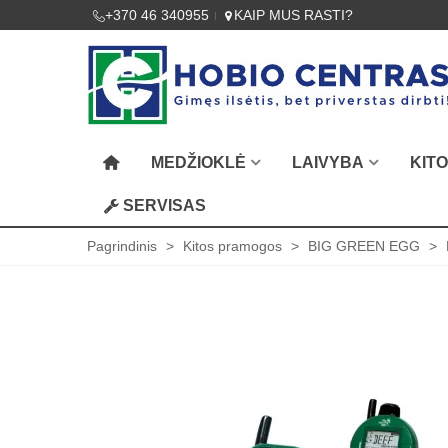
+370 46 340955
KAIP MUS RASTI?
MEDŽIOKLĖ
LAIVYBA
KIT
SERVISAS
Pagrindinis
>
Kitos pramogos
>
BIG GREEN EGG
>