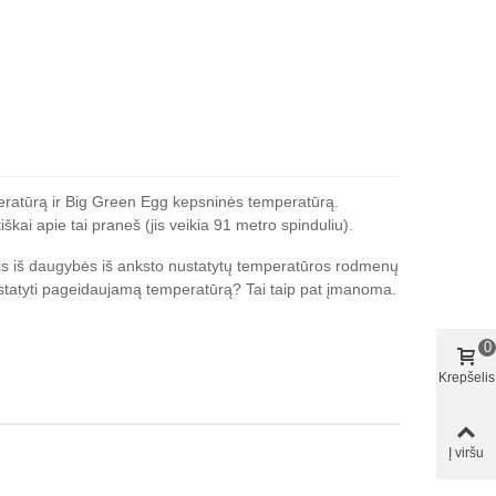
eratūrą ir Big Green Egg kepsninės temperatūrą.
kai apie tai praneš (jis veikia 91 metro spinduliu).
ktis iš daugybės iš anksto nustatytų temperatūros rodmenų
 nustatyti pageidaujamą temperatūrą? Tai taip pat įmanoma.
0
Krepšelis
Į viršu