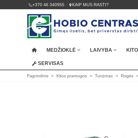
+370 46 340955
KAIP MUS RASTI?
MEDŽIOKLĖ
LAIVYBA
KIT
SERVISAS
Pagrindinis
>
Kitos pramogos
>
Turizmas
>
Rogės