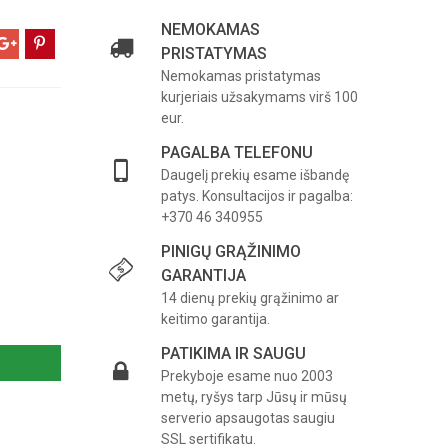
NEMOKAMAS
PRISTATYMAS
Nemokamas pristatymas
kurjeriais užsakymams virš 100
eur.
PAGALBA TELEFONU
Daugelį prekių esame išbandę
patys. Konsultacijos ir pagalba:
+370 46 340955
PINIGŲ GRĄŽINIMO
GARANTIJA
14 dienų prekių grąžinimo ar
keitimo garantija.
PATIKIMA IR SAUGU
Prekyboje esame nuo 2003
metų, ryšys tarp Jūsų ir mūsų
serverio apsaugotas saugiu
SSL sertifikatu.