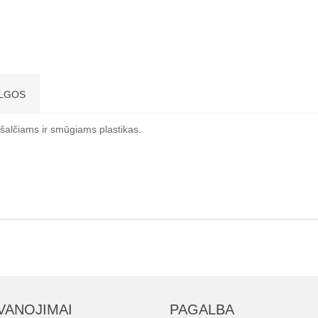
LGOS
šalčiams ir smūgiams plastikas.
VANOJIMAI
PAGALBA