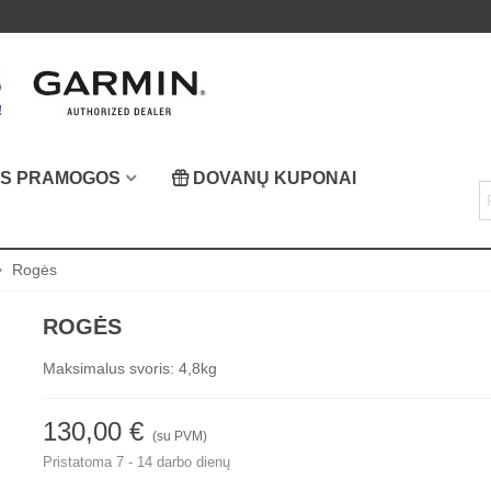
OS PRAMOGOS
DOVANŲ KUPONAI
>
Rogės
ROGĖS
Maksimalus svoris: 4,8kg
130,00 €
(su PVM)
Pristatoma 7 - 14 darbo dienų