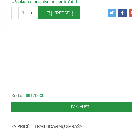
Užsakoma, pristatymas per 5-7 d.d.
-
+
Į KREPŠELĮ
Kodas:
68170000
PAKLAUSTI
PRIDĖTI Į PAGEIDAVIMŲ SĄRAŠĄ.