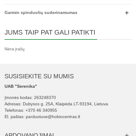
Garmin spinduolių suderinamumas
JUMS TAIP PAT GALI PATIKTI
Nėra įrašų
SUSISIEKITE SU MUMIS
UAB "Serenika"
Įmonės kodas: 263248370
Adresas: Dubysos g. 25A, Klaipėda LT-93194, Lietuva
Telefonas:
+370 46 340955
El. paštas:
parduotuve@hobiocentras.lt
APDOVANOJIMAI