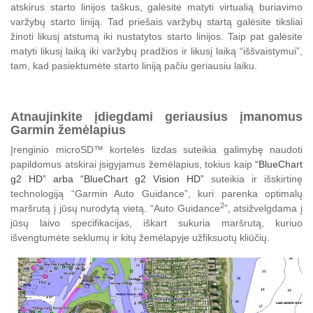
atskirus starto linijos taškus, galėsite matyti virtualią buriavimo
varžybų starto liniją. Tad priešais varžybų startą galėsite tiksliai
žinoti likusį atstumą iki nustatytos starto linijos. Taip pat galėsite
matyti likusį laiką iki varžybų pradžios ir likusį laiką “iššvaistymui”,
tam, kad pasiektumėte starto liniją pačiu geriausiu laiku.
Atnaujinkite įdiegdami geriausius įmanomus
Garmin žemėlapius
Įrenginio microSD™ kortelės lizdas suteikia galimybę naudoti
papildomus atskirai įsigyjamus žemėlapius, tokius kaip
“BlueChart
g2 HD” arba “BlueChart g2 Vision HD”
suteikia ir išskirtinę
technologiją “Garmin Auto Guidance”, kuri parenka optimalų
2
maršrutą į jūsų nurodytą vietą. “Auto Guidance
”, atsižvelgdama į
jūsų laivo specifikacijas, iškart sukuria maršrutą, kuriuo
išvengtumėte seklumų ir kitų žemėlapyje užfiksuotų kliūčių.