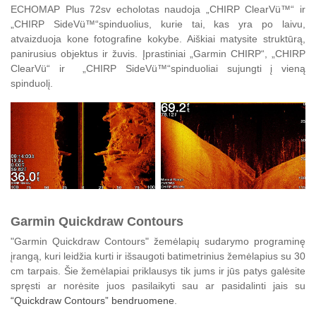
ECHOMAP Plus 72sv
echolotas naudoja
„CHIRP ClearVü™“ ir
„CHIRP SideVü™“spinduolius, kurie tai, kas yra po laivu,
atvaizduoja kone fotografine kokybe. Aiškiai matysite struktūrą,
panirusius objektus ir žuvis. Įprastiniai „Garmin CHIRP“, „CHIRP
ClearVü“ ir „CHIRP SideVü™“spinduoliai sujungti į vieną
spinduolį
.
Garmin Quickdraw Contours
"Garmin Quickdraw Contours" žemėlapių sudarymo programinę
įrangą, kuri leidžia kurti ir išsaugoti batimetrinius žemėlapius su 30
cm tarpais. Šie žemėlapiai priklausys tik jums ir jūs patys galėsite
spręsti ar norėsite juos pasilaikyti sau ar pasidalinti jais su
“Quickdraw Contours” bendruomene
.