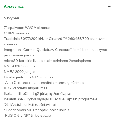
Aprašymas
Savybės
7" spalvotas WVGA ekranas
CHIRP sonaras
Tradicinis 50/77/200 kHz ir ClearVü ™ 260/455/800 skanavimo
sonaras
Integruota "Garmin Quickdraw Contours" žemėlapių sudarymo
programinė įranga
microSD kortelės lizdas batimetriniams žemėlapiams
NMEA 0183 jungtis
NMEA 2000 jungtis
Didelio jautrumo GPS imtuvas
"Auto Guidance" - automatinis maršrutų kūrimas
IPX7 vandens atsparumas
Įkeliami BlueChart g2 jūrlapių žemėlapiai
Belaidis Wi-Fi ryšys sąsajai su ActiveCaptain programėle
“SailAssist” funkcijos būriavimui
Suderinamas su "Panoptix" spinduoliais
"FUSION-LINK" tinklo sąsaja