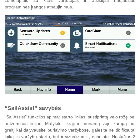
žemėlapiais su kitais vartotojais ir atsisiųsti naujausius
programinės įrangos atnaujinimus.
“SailAssist” savybės
"SailAssist" funkcijos apima: starto linijas, sustiprintą vėjo rožę bei
antžemines linijas. Matykite tikrąjį ir menamą vėjo kampą bei
greitį.Kai dalyvausite buriavimo varžybose, galėsite ne tik fiksuoti
laiką iki varžybų starto, bet ir vizualizuoti jį echolote. Nustačius 2