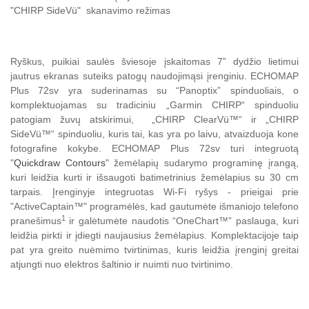
"CHIRP SideVü" skanavimo režimas
Ryškus, puikiai saulės šviesoje įskaitomas 7” dydžio lietimui
jautrus ekranas suteiks patogų naudojimąsi įrenginiu. ECHOMAP
Plus 72sv yra suderinamas su “Panoptix” spinduoliais, o
komplektuojamas su tradiciniu „Garmin CHIRP“ spinduoliu
patogiam žuvų atskirimui, „CHIRP ClearVü™“ ir „CHIRP
SideVü™“ spinduoliu, kuris tai, kas yra po laivu, atvaizduoja kone
fotografine kokybe. ECHOMAP Plus 72sv turi integruotą
"
Quickdraw Contours
" žemėlapių sudarymo programinę įrangą,
kuri leidžia kurti ir išsaugoti batimetrinius žemėlapius su 30 cm
tarpais. Įrenginyje integruotas Wi-Fi ryšys - prieigai prie
"ActiveCaptain™" programėlės, kad gautumėte išmaniojo telefono
1
pranešimus
ir galėtumėte naudotis “OneChart™” paslauga, kuri
leidžia pirkti ir įdiegti naujausius žemėlapius. Komplektacijoje taip
pat yra greito nuėmimo tvirtinimas, kuris leidžia įrenginį greitai
atjungti nuo elektros šaltinio ir nuimti nuo tvirtinimo.