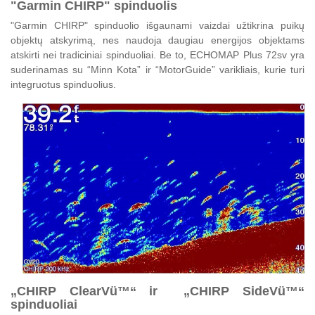
"Garmin CHIRP" spinduolis
"Garmin CHIRP" spinduolio išgaunami vaizdai užtikrina puikų
objektų atskyrimą, nes naudoja daugiau energijos objektams
atskirti nei tradiciniai spinduoliai. Be to, ECHOMAP Plus 72sv yra
suderinamas su “Minn Kota” ir “MotorGuide” varikliais, kurie turi
integruotus spinduolius.
„CHIRP ClearVü™“ ir „CHIRP SideVü™“
spinduoliai