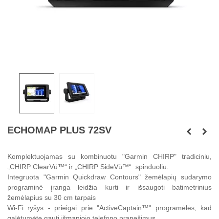
ECHOMAP PLUS 72SV
Komplektuojamas su kombinuotu "Garmin CHIRP" tradiciniu,
„CHIRP ClearVü™“ ir „CHIRP SideVü™“ spinduoliu.
Integruota "Garmin Quickdraw Contours" žemėlapių sudarymo
programinė įranga leidžia kurti ir išsaugoti batimetrinius
žemėlapius su 30 cm tarpais
Wi-Fi ryšys - prieigai prie "ActiveCaptain™" programėlės, kad
galėtumėte gauti išmaniojo telefono pranešimus.