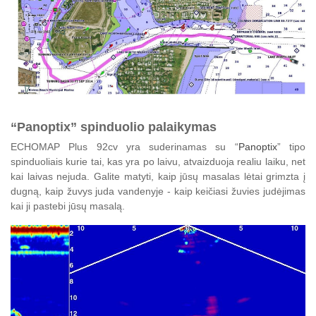
“Panoptix” spinduolio palaikymas
ECHOMAP Plus 92cv yra suderinamas su “
Panoptix
” tipo
spinduoliais kurie tai, kas yra po laivu, atvaizduoja realiu laiku, net
kai laivas nejuda. Galite matyti, kaip jūsų masalas lėtai grimzta į
dugną, kaip žuvys juda vandenyje - kaip keičiasi žuvies judėjimas
kai ji pastebi jūsų masalą.