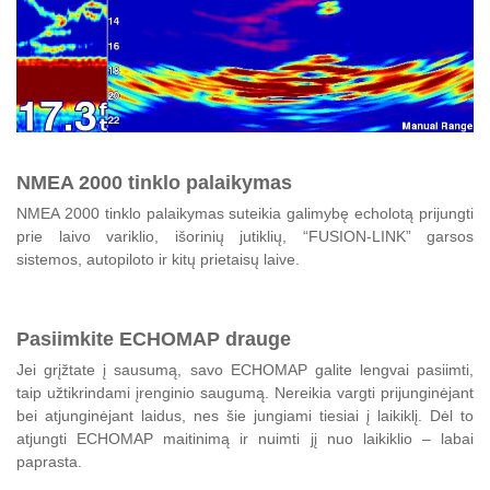
NMEA 2000 tinklo palaikymas
NMEA 2000 tinklo palaikymas suteikia galimybę echolotą prijungti
prie laivo variklio, išorinių jutiklių, “FUSION-LINK” garsos
sistemos, autopiloto ir kitų prietaisų laive.
Pasiimkite ECHOMAP drauge
Jei grįžtate į sausumą, savo ECHOMAP galite lengvai pasiimti,
taip užtikrindami įrenginio saugumą. Nereikia vargti prijunginėjant
bei atjunginėjant laidus, nes šie jungiami tiesiai į laikiklį. Dėl to
atjungti ECHOMAP maitinimą ir nuimti jį nuo laikiklio – labai
paprasta.