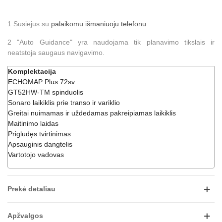
1 Susiejus su
palaikomu išmaniuoju telefonu
2 "Auto Guidance" yra naudojama tik planavimo tikslais ir
neatstoja saugaus navigavimo.
Komplektacija
ECHOMAP Plus 72sv
GT52HW-TM spinduolis
Sonaro laikiklis prie transo ir variklio
Greitai nuimamas ir uždedamas pakreipiamas laikiklis
Maitinimo laidas
Prigludęs tvirtinimas
Apsauginis dangtelis
Vartotojo vadovas
Prekė detaliau
Apžvalgos