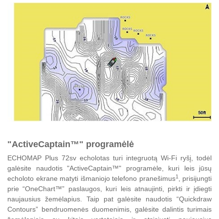
"ActiveCaptain™" programėlė
ECHOMAP Plus 72sv echolotas turi integruotą Wi-Fi ryšį, todėl
galėsite naudotis "ActiveCaptain™" programėle, kuri leis jūsų
1
echoloto ekrane matyti išmaniojo telefono pranešimus
, prisijungti
prie “OneChart™” paslaugos, kuri leis atnaujinti, pirkti ir įdiegti
naujausius žemėlapius. Taip pat galėsite naudotis “Quickdraw
Contours” bendruomenės duomenimis, galėsite dalintis turimais