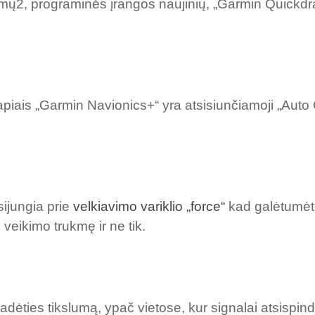
imų2, programinės įrangos naujinių, „Garmin Quick
rlapiais „Garmin Navionics+“ yra atsisiunčiamoji „Au
ijungia prie
velkiavimo variklio „force“
kad galėtumėte 
os veikimo trukmę ir ne tik.
ėties tikslumą, ypač vietose, kur signalai atsispindi