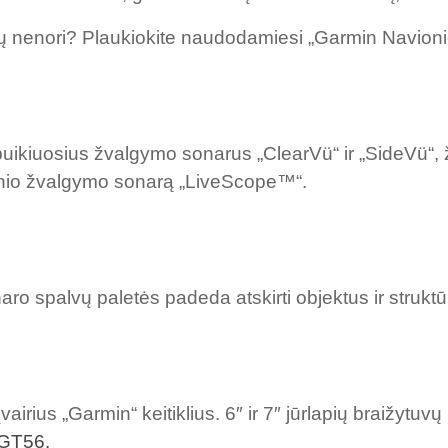
jų nenori? Plaukiokite naudodamiesi „Garmin Navion
 puikiuosius žvalgymo sonarus „ClearVü“ ir „SideVü“,
nio žvalgymo sonarą „LiveScope™“.
ro spalvų paletės padeda atskirti objektus ir strukt
ius „Garmin“ keitiklius. 6″ ir 7″ jūrlapių braižytu
į GT56.