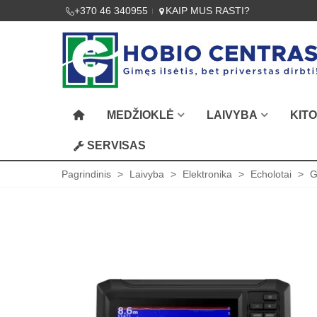
+370 46 340955
KAIP MUS RASTI?
MEDŽIOKLĖ
LAIVYBA
KIT
SERVISAS
Pagrindinis
>
Laivyba
>
Elektronika
>
Echolotai
>
G