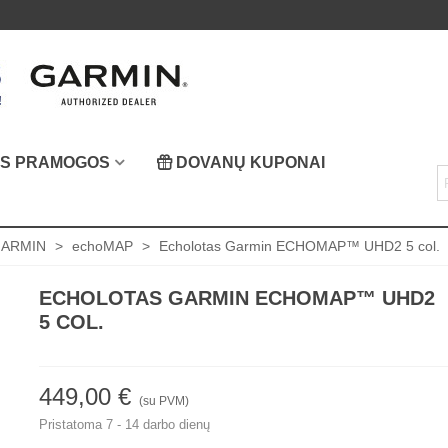
OS PRAMOGOS
DOVANŲ KUPONAI
ARMIN
>
echoMAP
>
Echolotas Garmin ECHOMAP™ UHD2 5 col.
ECHOLOTAS GARMIN ECHOMAP™ UHD2
5 COL.
449,00 €
(su PVM)
Pristatoma 7 - 14 darbo dienų