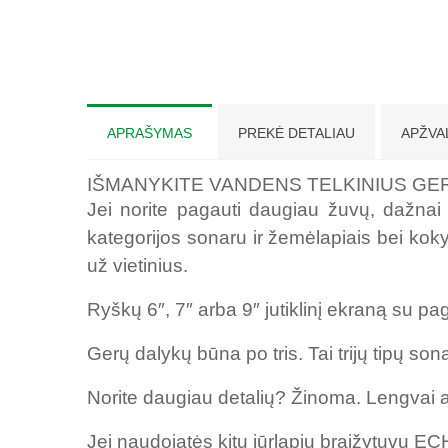
APRAŠYMAS
PREKĖ DETALIAU
APŽVA
IŠMANYKITE VANDENS TELKINIUS GER
Jei norite pagauti daugiau žuvų, dažna
kategorijos sonaru ir žemėlapiais bei koky
už vietinius.
Ryškų 6″, 7″ arba 9″ jutiklinį ekraną su pa
Gerų dalykų būna po tris. Tai trijų tipų so
Norite daugiau detalių? Žinoma. Lengvai at
Jei naudojatės kitu jūrlapių braižytuvu EC