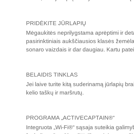
PRIDĖKITE JŪRLAPIŲ
Mėgaukitės neprilygstama aprėptimi ir det
pasirinktiniais aukščiausios klasės žemėlap
sonaro vaizdais ir dar daugiau. Kartu pate
BELAIDIS TINKLAS
Jei laive turite kitą suderinamą jūrlapių 
kelio taškų ir maršrutų.
PROGRAMA „ACTIVECAPTAIN®“
Integruota „Wi-Fi®“ sąsaja suteikia galimy