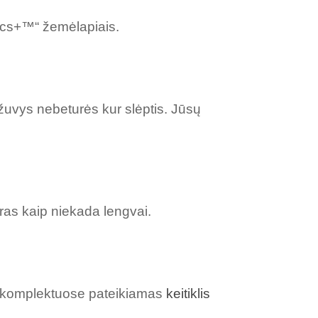
ics+™“ žemėlapiais.
 žuvys nebeturės kur slėptis. Jūsų
ūras kaip niekada lengvai.
vų komplektuose pateikiamas
keitiklis