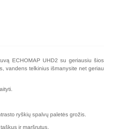
aižytuvą ECHOMAP UHD2 su geriausiu šios
is, vandens telkinius išmanysite net geriau
ityti.
trasto ryškių spalvų paletės grožis.
taškus ir maršrutus.