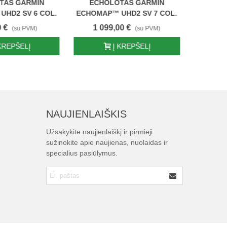
TAS GARMIN
ECHOLOTAS GARMIN
ECH
UHD2 SV 6 COL.
ECHOMAP™ UHD2 SV 7 COL.
ECHOM
COL. 
 €
1 099,00 €
(su PVM)
(su PVM)
1 2
 KREPŠELĮ
Į KREPŠELĮ
NAUJIENLAIŠKIS
Užsakykite naujienlaiškį ir pirmieji
sužinokite apie naujienas, nuolaidas ir
specialius pasiūlymus.