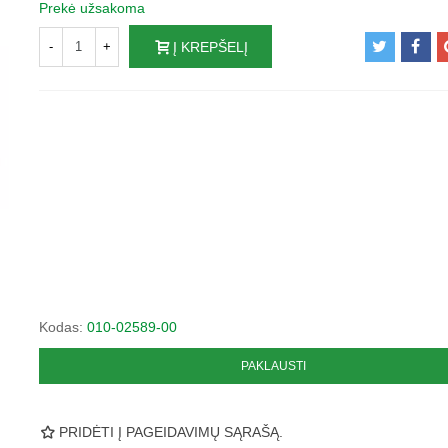
Prekė užsakoma
-
+
Į KREPŠELĮ
Kodas:
010-02589-00
PAKLAUSTI
PRIDĖTI Į PAGEIDAVIMŲ SĄRAŠĄ.