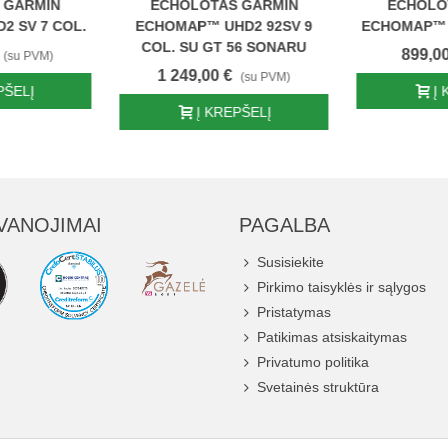
 GARMIN
ECHOLOTAS GARMIN
ECHOLO
 SV 7 COL.
ECHOMAP™ UHD2 92SV 9
ECHOMAP™ 
COL. SU GT 56 SONARU
899,00
(su PVM)
1 249,00 €
(su PVM)
PŠELĮ
Į
Į KREPŠELĮ
VANOJIMAI
PAGALBA
Susisiekite
Pirkimo taisyklės ir sąlygos
Pristatymas
Patikimas atsiskaitymas
Privatumo politika
Svetainės struktūra