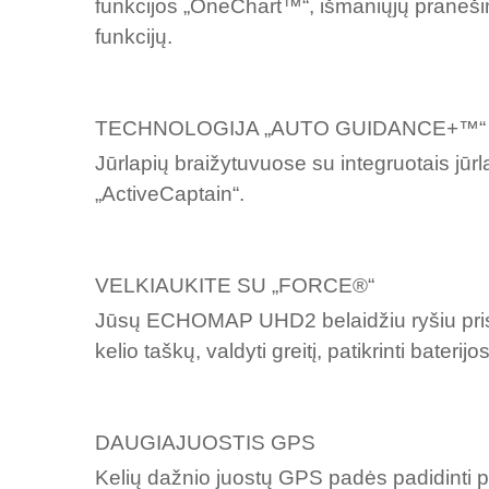
funkcijos „OneChart™“, išmaniųjų praneš
funkcijų.
TECHNOLOGIJA „AUTO GUIDANCE+™“
Jūrlapių braižytuvuose su integruotais jū
„ActiveCaptain“.
VELKIAUKITE SU „FORCE®“
Jūsų ECHOMAP UHD2 belaidžiu ryšiu pris
kelio taškų, valdyti greitį, patikrinti baterij
DAUGIAJUOSTIS GPS
Kelių dažnio juostų GPS padės padidinti pad