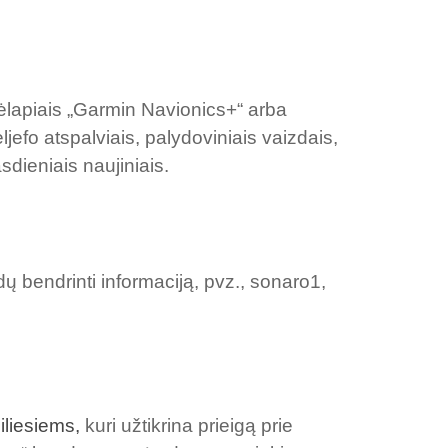
ėlapiais „Garmin Navionics+“ arba
jefo atspalviais, palydoviniais vaizdais,
dieniais naujiniais.
ų bendrinti informaciją, pvz., sonaro1,
liesiems,
kuri užtikrina prieigą prie