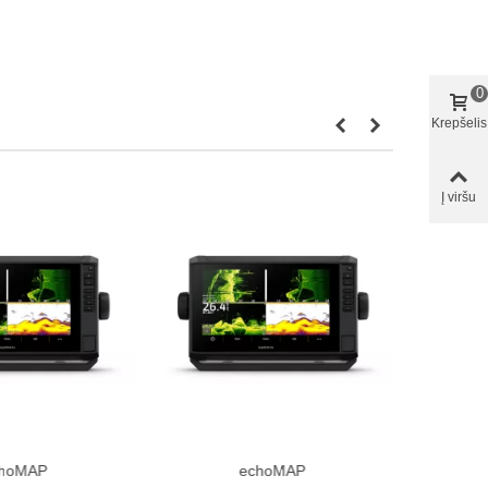
0
Krepšelis
Į viršu
choMAP
echoMAP