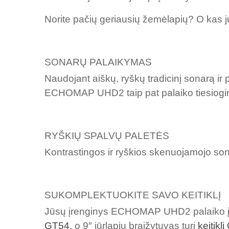
Norite pačių geriausių žemėlapių? O kas 
SONARŲ PALAIKYMAS
Naudojant aiškų, ryškų tradicinį sonarą ir
ECHOMAP UHD2 taip pat palaiko tiesiogi
RYŠKIŲ SPALVŲ PALETĖS
Kontrastingos ir ryškios skenuojamojo sona
SUKOMPLEKTUOKITE SAVO KEITIKLĮ
Jūsų įrenginys ECHOMAP UHD2 palaiko įvair
GT54,
o 9″ jūrlapių braižytuvas turi
keitikl