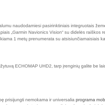
alumu naudodamiesi pasirinktiniais integruotais žem
iais „Garmin Navionics Vision“ su didelės raiškos rel
ikiama 1 metų prenumerata su atsisiunčiamaisiais kas
braižytuvą ECHOMAP UHD2, tarp įrenginių galite be laid
bę prisijungti nemokama ir universalia
programa mobi