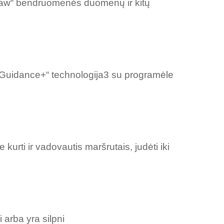
draw“ bendruomenės duomenų ir kitų
to Guidance+“ technologija3 su programėle
kurti ir vadovautis maršrutais, judėti iki
 arba yra silpni