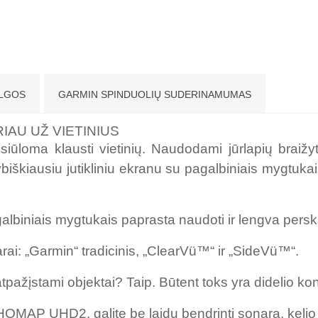
LGOS
GARMIN SPINDUOLIŲ SUDERINAMUMAS
IAU UŽ VIETINIUS
i siūloma klausti vietinių. Naudodami jūrlapių br
biškiausiu jutikliniu ekranu su pagalbiniais mygtuka
galbiniais mygtukais paprasta naudoti ir lengva perska
narai: „Garmin“ tradicinis, „ClearVü™“ ir „SideVü™“.
pažįstami objektai? Taip. Būtent toks yra didelio kon
HOMAP UHD2, galite be laidų bendrinti sonarą, kelio 