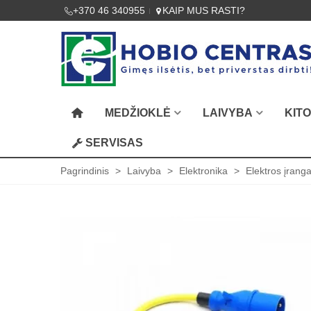
+370 46 340955
KAIP MUS RASTI?
MEDŽIOKLĖ
LAIVYBA
KIT
SERVISAS
Pagrindinis
>
Laivyba
>
Elektronika
>
Elektros įrang