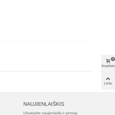
0
Krepšelis
Į viršu
NAUJIENLAIŠKIS
Užsakykite naujienlaiškį ir pirmieji