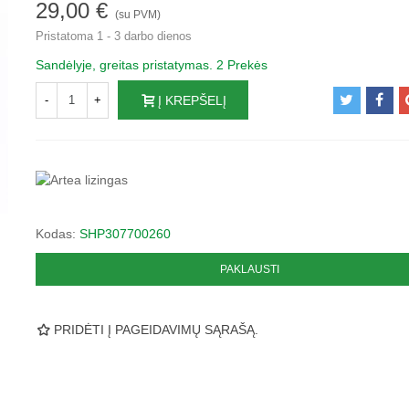
29,00 €
(su PVM)
Pristatoma 1 - 3 darbo dienos
Sandėlyje, greitas pristatymas.
2 Prekės
-
+
Į KREPŠELĮ
Kodas:
SHP307700260
PAKLAUSTI
PRIDĖTI Į PAGEIDAVIMŲ SĄRAŠĄ.