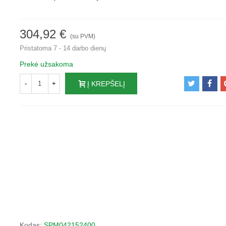
304,92 €
(su PVM)
Pristatoma 7 - 14 darbo dienų
Prekė užsakoma
-
+
Į KREPŠELĮ
Kodas:
SPM042152400