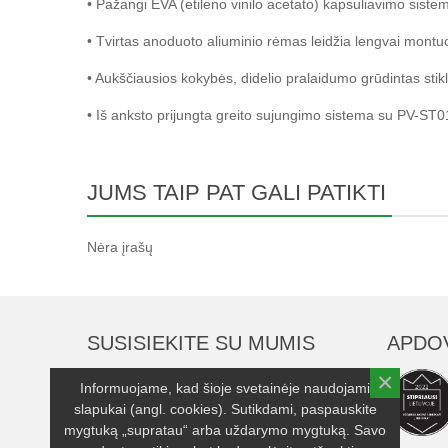
• Pažangi EVA (etileno vinilo acetato) kapsuliavimo siste
• Tvirtas anoduoto aliuminio rėmas leidžia lengvai montuo
• Aukščiausios kokybės, didelio pralaidumo grūdintas sti
• Iš anksto prijungta greito sujungimo sistema su PV-ST01
JUMS TAIP PAT GALI PATIKTI
Nėra įrašų
SUSISIEKITE SU MUMIS
APDO
×
UAB "Serenika"
Informuojame, kad šioje svetainėje naudojami
slapukai (angl. cookies). Sutikdami, paspauskite
Įmonės kodas: 263248370
mygtuką „supratau“ arba uždarymo mygtuką. Savo
Adresas: Dubysos g. 25A, Klaipėda LT-