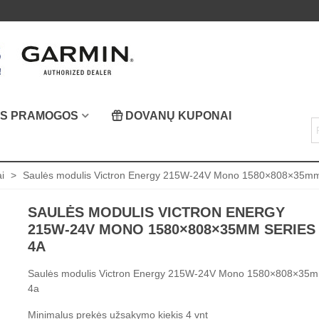
OS PRAMOGOS
DOVANŲ KUPONAI
i
>
Saulės modulis Victron Energy 215W-24V Mono 1580×808×35mm
SAULĖS MODULIS VICTRON ENERGY
215W-24V MONO 1580×808×35MM SERIES
4A
Saulės modulis Victron Energy 215W-24V Mono 1580×808×35m
4a
Minimalus prekės užsakymo kiekis 4 vnt