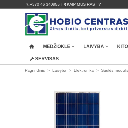
+370 46 340955
KAIP MUS RASTI?
MEDŽIOKLĖ
LAIVYBA
KIT
SERVISAS
Pagrindinis
>
Laivyba
>
Elektronika
>
Saulės modulia