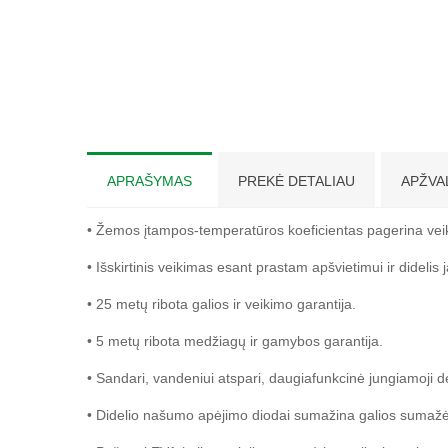
APRAŠYMAS
PREKĖ DETALIAU
APŽVA
• Žemos įtampos-temperatūros koeficientas pagerina vei
• Išskirtinis veikimas esant prastam apšvietimui ir dideli
• 25 metų ribota galios ir veikimo garantija.
• 5 metų ribota medžiagų ir gamybos garantija.
• Sandari, vandeniui atspari, daugiafunkcinė jungiamoji d
• Didelio našumo apėjimo diodai sumažina galios sumažėj