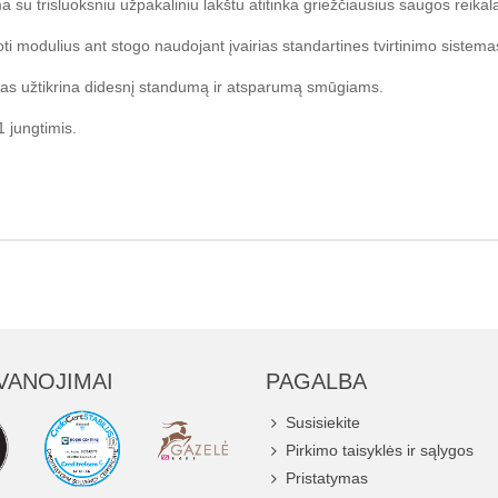
ma su trisluoksniu užpakaliniu lakštu atitinka griežčiausius saugos reik
ti modulius ant stogo naudojant įvairias standartines tvirtinimo sistema
klas užtikrina didesnį standumą ir atsparumą smūgiams.
 jungtimis.
VANOJIMAI
PAGALBA
Susisiekite
Pirkimo taisyklės ir sąlygos
Pristatymas