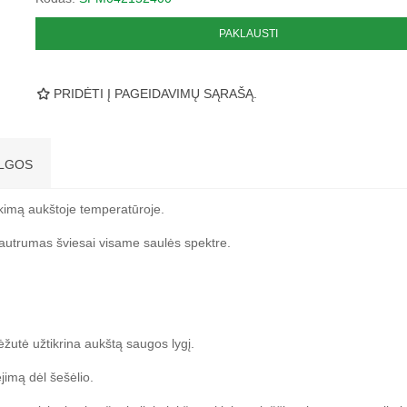
PAKLAUSTI
PRIDĖTI Į PAGEIDAVIMŲ SĄRAŠĄ.
LGOS
kimą aukštoje temperatūroje.
s jautrumas šviesai visame saulės spektre.
ėžutė užtikrina aukštą saugos lygį.
imą dėl šešėlio.