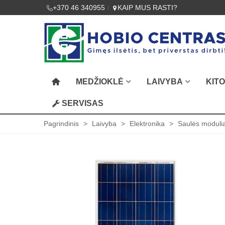
+370 46 340955
KAIP MUS RASTI?
MEDŽIOKLĖ
LAIVYBA
KIT
SERVISAS
Pagrindinis
>
Laivyba
>
Elektronika
>
Saulės modulia