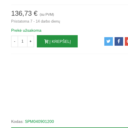
136,73 €
(su PVM)
Pristatoma 7 - 14 darbo dienų
Prekė užsakoma
-
+
Į KREPŠELĮ
Kodas:
SPM040901200