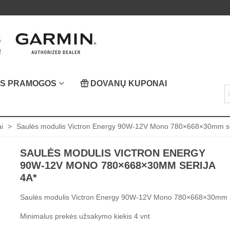
OS PRAMOGOS
DOVANŲ KUPONAI
i
>
Saulės modulis Victron Energy 90W-12V Mono 780×668×30mm se
SAULĖS MODULIS VICTRON ENERGY
90W-12V MONO 780×668×30MM SERIJA
4A*
Saulės modulis Victron Energy 90W-12V Mono 780×668×30mm s
Minimalus prekės užsakymo kiekis 4 vnt