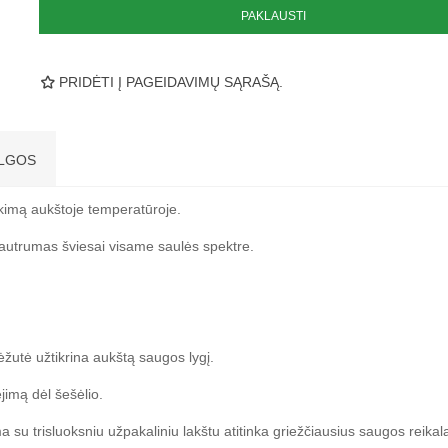
PAKLAUSTI
PRIDĖTI Į PAGEIDAVIMŲ SĄRAŠĄ.
LGOS
kimą aukštoje temperatūroje.
s jautrumas šviesai visame saulės spektre.
ėžutė užtikrina aukštą saugos lygį.
imą dėl šešėlio.
ma su trisluoksniu užpakaliniu lakštu atitinka griežčiausius saugos reik