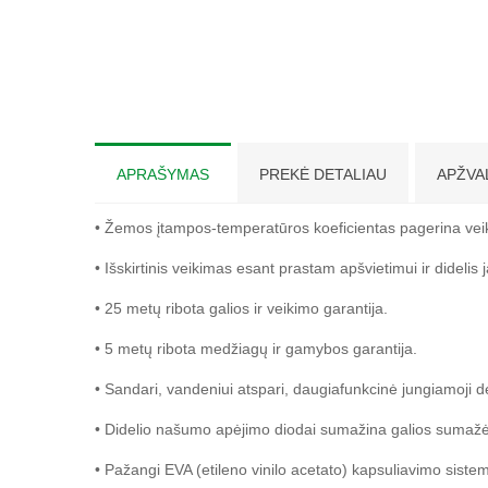
APRAŠYMAS
PREKĖ DETALIAU
APŽVA
• Žemos įtampos-temperatūros koeficientas pagerina vei
• Išskirtinis veikimas esant prastam apšvietimui ir dideli
• 25 metų ribota galios ir veikimo garantija.
• 5 metų ribota medžiagų ir gamybos garantija.
• Sandari, vandeniui atspari, daugiafunkcinė jungiamoji d
• Didelio našumo apėjimo diodai sumažina galios sumažėj
• Pažangi EVA (etileno vinilo acetato) kapsuliavimo siste