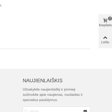
s.
0
Krepšelis
Į viršu
NAUJIENLAIŠKIS
Užsakykite naujienlaiškį ir pirmieji
sužinokite apie naujienas, nuolaidas ir
specialius pasiūlymus.