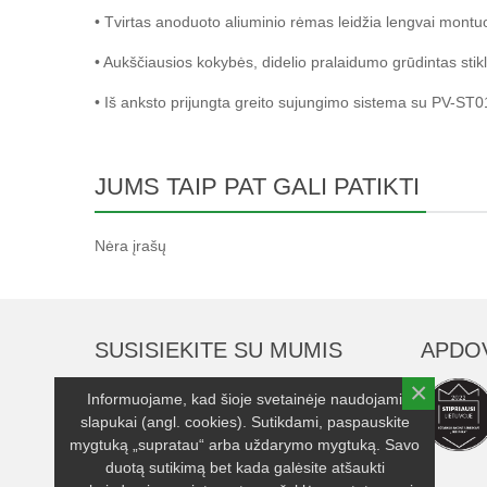
• Tvirtas anoduoto aliuminio rėmas leidžia lengvai montuo
• Aukščiausios kokybės, didelio pralaidumo grūdintas sti
• Iš anksto prijungta greito sujungimo sistema su PV-ST01
JUMS TAIP PAT GALI PATIKTI
Nėra įrašų
SUSISIEKITE SU MUMIS
APDO
×
UAB "Serenika"
Informuojame, kad šioje svetainėje naudojami
slapukai (angl. cookies). Sutikdami, paspauskite
Įmonės kodas: 263248370
mygtuką „supratau“ arba uždarymo mygtuką. Savo
Adresas: Dubysos g. 25A, Klaipėda LT-
duotą sutikimą bet kada galėsite atšaukti
93194, Lietuva