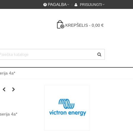
PAGALBA
PRISIJUNGTI
KREPŠELIS
-
0,00 €
0
rija 4a*
erija 4a*