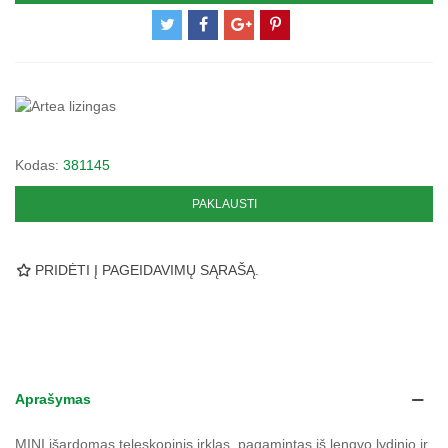
Kodas:
381145
PAKLAUSTI
PRIDĖTI Į PAGEIDAVIMŲ SĄRAŠĄ.
Aprašymas
MINI išardomas teleskopinis irklas, pagamintas iš lengvo lydinio ir