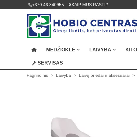
+370 46 340955
KAIP MUS RASTI?
MEDŽIOKLĖ
LAIVYBA
KIT
SERVISAS
Pagrindinis
>
Laivyba
>
Laivų priedai ir aksesuarai
>