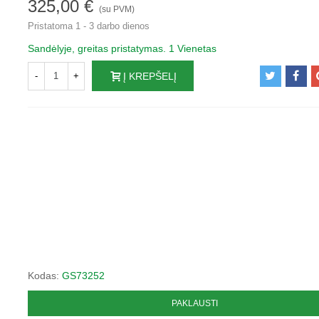
325,00 €
(su PVM)
Pristatoma 1 - 3 darbo dienos
Sandėlyje, greitas pristatymas.
1 Vienetas
-
+
Į KREPŠELĮ
Kodas:
GS73252
PAKLAUSTI