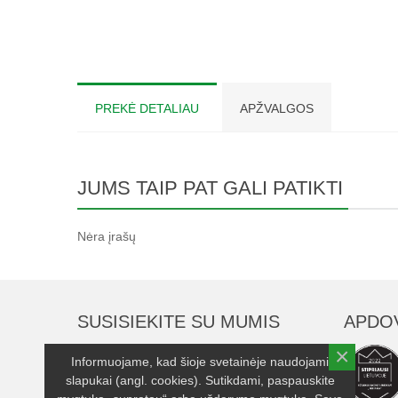
PREKĖ DETALIAU
APŽVALGOS
JUMS TAIP PAT GALI PATIKTI
Nėra įrašų
SUSISIEKITE SU MUMIS
APDO
×
UAB "Serenika"
Informuojame, kad šioje svetainėje naudojami
slapukai (angl. cookies). Sutikdami, paspauskite
Įmonės kodas: 263248370