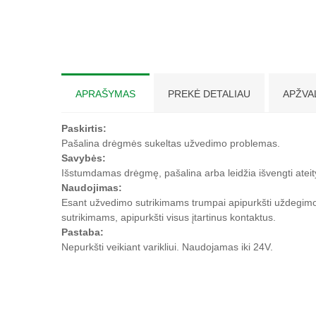
APRAŠYMAS
PREKĖ DETALIAU
APŽVA
Paskirtis:
Pašalina drėgmės sukeltas užvedimo problemas.
Savybės:
Išstumdamas drėgmę, pašalina arba leidžia išvengti atei
Naudojimas:
Esant užvedimo sutrikimams trumpai apipurkšti uždegimo ri
sutrikimams, apipurkšti visus įtartinus kontaktus.
Pastaba:
Nepurkšti veikiant varikliui. Naudojamas iki 24V.