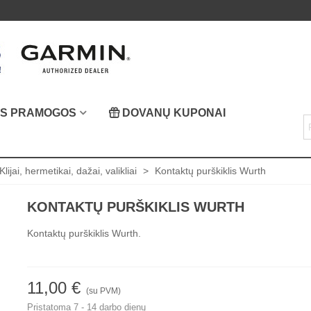
OS PRAMOGOS
DOVANŲ KUPONAI
Klijai, hermetikai, dažai, valikliai
>
Kontaktų purškiklis Wurth
KONTAKTŲ PURŠKIKLIS WURTH
Kontaktų purškiklis Wurth.
11,00 €
(su PVM)
Pristatoma 7 - 14 darbo dienų