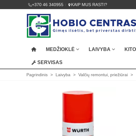
+370 46 340955
KAIP MUS RASTI?
MEDŽIOKLĖ
LAIVYBA
KIT
SERVISAS
Pagrindinis
>
Laivyba
>
Valčių remontui, priežiūrai
>