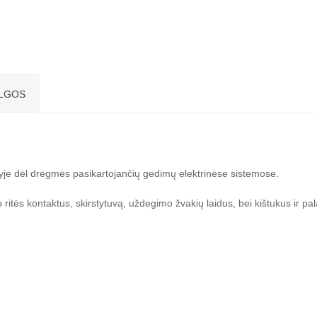
LGOS
tyje dėl drėgmės pasikartojančių gedimų elektrinėse sistemose.
tės kontaktus, skirstytuvą, uždegimo žvakių laidus, bei kištukus ir pala