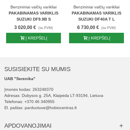
Benzininiai valčių varikliai
Benzininiai valčių varikliai
PAKABINAMAS VARIKLIS
PAKABINAMAS VARIKLIS
SUZUKI DF9.9B S
SUZUKI DF40A T L
3 020,00 €
6 730,00 €
(su PVM)
(su PVM)
Į KREPŠELĮ
Į KREPŠELĮ
SUSISIEKITE SU MUMIS
UAB "Serenika"
Įmonės kodas: 263248370
Adresas: Dubysos g. 25A, Klaipėda LT-93194, Lietuva
Telefonas:
+370 46 340955
El. paštas:
parduotuve@hobiocentras.lt
APDOVANOJIMAI