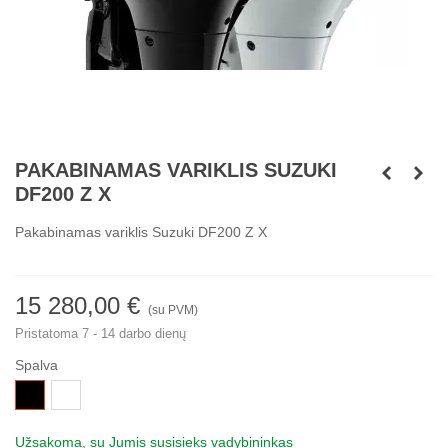
PAKABINAMAS VARIKLIS SUZUKI
DF200 Z X
Pakabinamas variklis Suzuki DF200 Z X
15 280,00 €
(su PVM)
Pristatoma 7 - 14 darbo dienų
Spalva
Juoda
Balta
Užsakoma, su Jumis susisieks vadybininkas