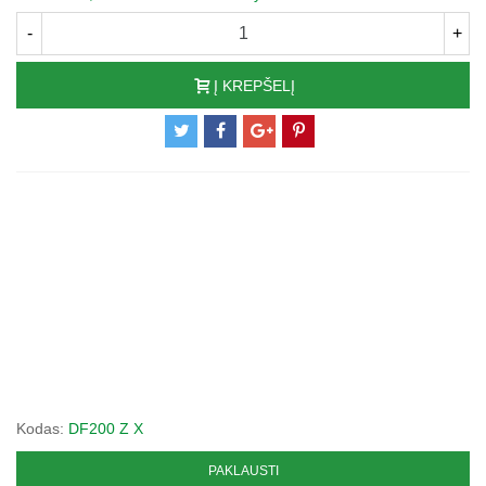
-
+
Į KREPŠELĮ
Kodas:
DF200 Z X
PAKLAUSTI