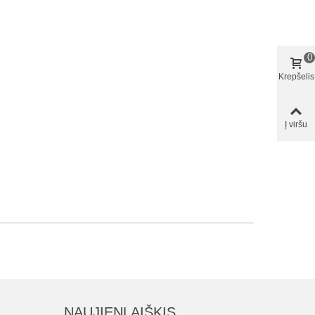
0
Krepšelis
Į viršu
NAUJIENLAIŠKIS