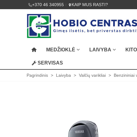
+370 46 340955
KAIP MUS RASTI?
MEDŽIOKLĖ
LAIVYBA
KIT
SERVISAS
Pagrindinis
>
Laivyba
>
Valčių varikliai
>
Benzininiai v