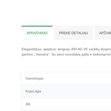
APRAŠYMAS
PREKĖ DETALIAU
APŽVA
Elegantiškas, aptakus, lengvas 300 AG V6 variklių dizaina
gamino „Yamaha“.
Su savo nuostabia galia ir bekomprom
Gamintojas
Kojos ilgis
AG