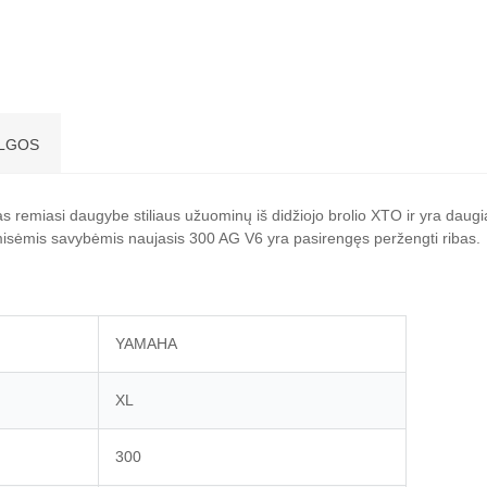
LGOS
s remiasi daugybe stiliaus užuominų iš didžiojo brolio XTO ir yra daugia
isėmis savybėmis naujasis 300 AG V6 yra pasirengęs peržengti ribas.
YAMAHA
XL
300