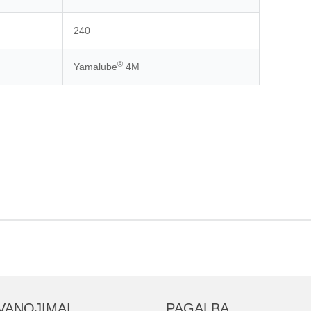
240
®
Yamalube
4M
VANOJIMAI
PAGALBA