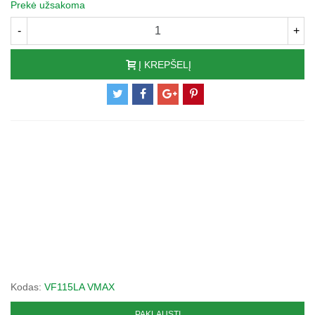
Prekė užsakoma
-
+
Į KREPŠELĮ
Kodas:
VF115LA VMAX
PAKLAUSTI