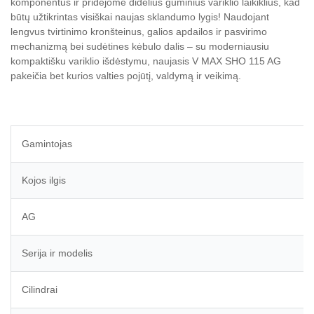
komponentus ir pridėjome didelius guminius variklio laikiklius, kad
būtų užtikrintas visiškai naujas sklandumo lygis!
Naudojant
lengvus tvirtinimo kronšteinus, galios apdailos ir pasvirimo
mechanizmą bei sudėtines kėbulo dalis – su moderniausiu
kompaktišku variklio išdėstymu, naujasis V MAX SHO 115 AG
pakeičia bet kurios valties pojūtį, valdymą ir veikimą.
Gamintojas
Kojos ilgis
AG
Serija ir modelis
Cilindrai