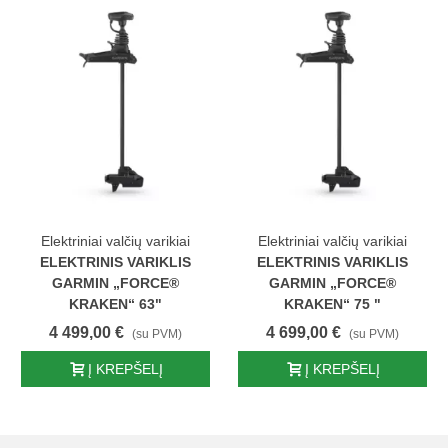
arikiai
Elektriniai valčių varikiai
Elektriniai valčių var
IKLIS
ELEKTRINIS VARIKLIS
ELEKTRINIS VARI
CE®
GARMIN „FORCE®
GARMIN „FORC
3"
KRAKEN“ 75 "
KRAKEN“ 90 "
4 699,00 €
5 199,00 €
 PVM)
(su PVM)
(su P
LĮ
Į KREPŠELĮ
Į KREPŠELĮ