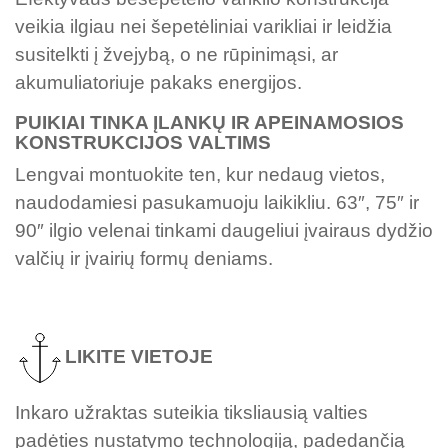
veikia ilgiau nei šepetėliniai varikliai ir leidžia
susitelkti į žvejybą, o ne rūpinimąsi, ar
akumuliatoriuje pakaks energijos.
PUIKIAI TINKA ĮLANKŲ IR APEINAMOSIOS
KONSTRUKCIJOS VALTIMS
Lengvai montuokite ten, kur nedaug vietos,
naudodamiesi pasukamuoju laikikliu. 63″, 75″ ir
90″ ilgio velenai tinkami daugeliui įvairaus dydžio
valčių ir įvairių formų deniams.
LIKITE VIETOJE
Inkaro užraktas suteikia tiksliausią valties
padėties nustatymo technologiją, padedančią