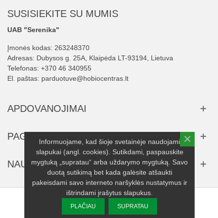
SUSISIEKITE SU MUMIS
UAB "Serenika"
Įmonės kodas: 263248370
Adresas: Dubysos g. 25A, Klaipėda LT-93194, Lietuva
Telefonas:
+370 46 340955
El. paštas:
parduotuve@hobiocentras.lt
APDOVANOJIMAI
PAGALBA
×
Informuojame, kad šioje svetainėje naudojami
slapukai (angl. cookies). Sutikdami, paspauskite
mygtuką „supratau“ arba uždarymo mygtuką. Savo
NAUJIENLAIŠKIS
duotą sutikimą bet kada galėsite atšaukti
pakeisdami savo interneto naršyklės nustatymus ir
ištrindami įrašytus slapukus.
© 2025 UAB "Serenika" visos teisės saugomos.
PLAČIAU
SUPRATAU