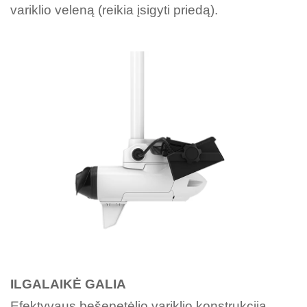
variklio veleną (reikia įsigyti priedą).
ILGALAIKĖ GALIA
Efektyvaus bešepetėlio variklio konstrukcija