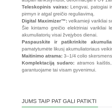
Teleskopinis vairas:
Lengvai, patogiai ir 
pirmyn ir atgal greičio reguliavimą.
Digital Maximizer™:
velkamieji varikliai s
Šie kintamo greičio elektriniai varikliai l
akumuliatorių visai žvejybos dienai.
Paspauskite ir patikrinkite akumulia
pamatytumėte likusį akumuliatoriaus veiki
Maitinimo atrama:
3–1/4 colio skersmens v
Komplektaciją sudaro:
atramos kaištis,
garantuojame tai visam gyvenimui.
JUMS TAIP PAT GALI PATIKTI