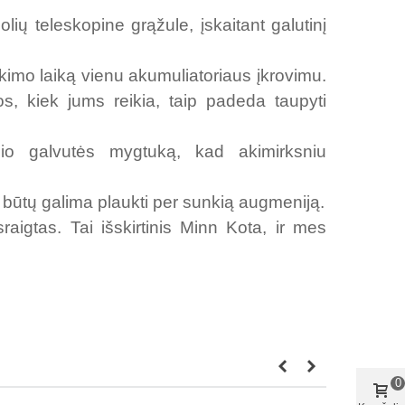
colių teleskopine grąžule, įskaitant galutinį
eikimo laiką vienu akumuliatoriaus įkrovimu.
gijos, kiek jums reikia, taip padeda taupyti
lio galvutės mygtuką, kad akimirksniu
d būtų galima plaukti per sunkią augmeniją.
aigtas. Tai išskirtinis Minn Kota, ir mes
0