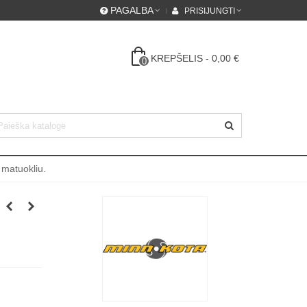
PAGALBA
PRISIJUNGTI
KREPŠELIS
-
0,00 €
0
 matuokliu.