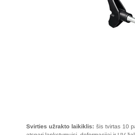
Svirties užrakto laikiklis:
šis tvirtas 10 p
atspari lankstymuisi, deformacijai ir UV žal