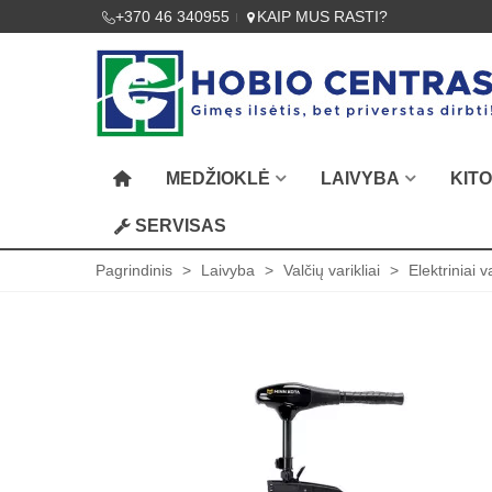
+370 46 340955
KAIP MUS RASTI?
MEDŽIOKLĖ
LAIVYBA
KIT
SERVISAS
Pagrindinis
>
Laivyba
>
Valčių varikliai
>
Elektriniai v