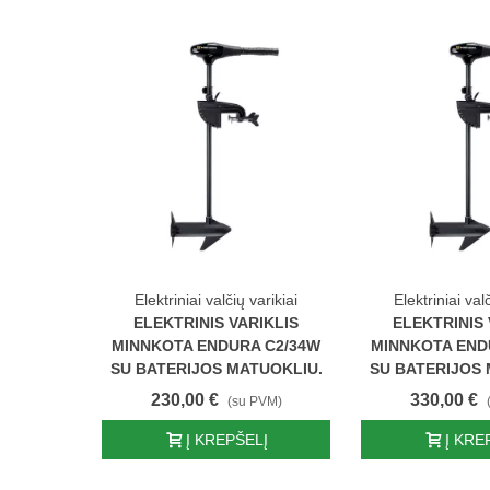
arikiai
Elektriniai valčių varikiai
Elektriniai val
IKLIS
ELEKTRINIS VARIKLIS
ELEKTRINIS 
DURA
MINNKOTA ENDURA C2/34W
MINNKOTA END
TERIJOS
SU BATERIJOS MATUOKLIU.
SU BATERIJOS 
.
230,00 €
330,00 €
(su PVM)
PVM)
Į KREPŠELĮ
Į KRE
LĮ