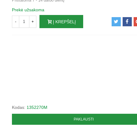
Pristatoma 7 - 14 darbo dienų
Prekė užsakoma
-
+
Į KREPŠELĮ
Kodas:
1352270M
PAKLAUSTI