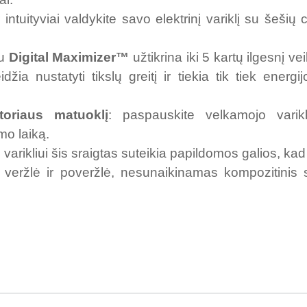
intuityviai valdykite savo elektrinį variklį su šešių 
u
Digital Maximizer™
užtikrina iki 5 kartų ilgesnį v
eidžia nustatyti tikslų greitį ir tiekia tik tiek ener
toriaus matuoklį
: paspauskite velkamojo varik
mo laiką.
arikliui šis sraigtas suteikia papildomos galios, ka
 veržlė ir poveržlė, nesunaikinamas kompozitinis sr