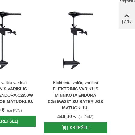
Krepšelis
Į viršu
 valčių varikiai
Elektriniai valčių varikiai
Elektr
NIS VARIKLIS
ELEKTRINIS VARIKLIS
ELEK
ENDURA C2/50W
MINNKOTA ENDURA
MIN
JOS MATUOKLIU.
C2/55W/36" SU BATERIJOS
C2/55W
MATUOKLIU.
 €
(su PVM)
440,00 €
46
(su PVM)
 KREPŠELĮ
Į KREPŠELĮ