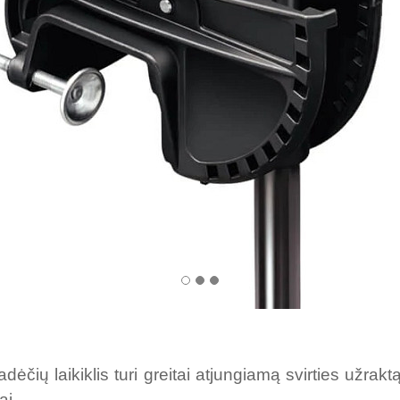
adėčių laikiklis turi greitai atjungiamą svirties užrak
ai.