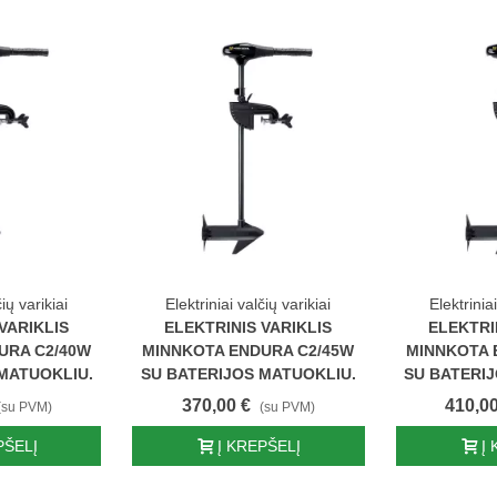
čių varikiai
Elektriniai valčių varikiai
Elektriniai
VARIKLIS
ELEKTRINIS VARIKLIS
ELEKTRI
URA C2/40W
MINNKOTA ENDURA C2/45W
MINNKOTA 
MATUOKLIU.
SU BATERIJOS MATUOKLIU.
SU BATERI
370,00 €
410,00
(su PVM)
(su PVM)
PŠELĮ
Į KREPŠELĮ
Į