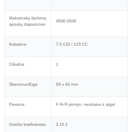
Maksimalių darbinių
4500-5500
apsukų diapazonas
Kubatūra
7.5 CID / 123 CC
Cilindrai
1
Skersmuo/Eiga
59 x 45 mm
Pavaros
F-N-R pirmyn, neutralus ir atgal
Greičio koeficientas
2.15:1