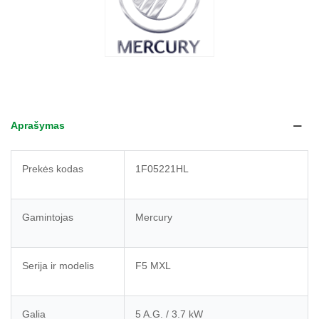
Aprašymas
Prekės kodas
1F05221HL
Gamintojas
Mercury
Serija ir modelis
F5 MXL
Galia
5 A.G. / 3.7 kW