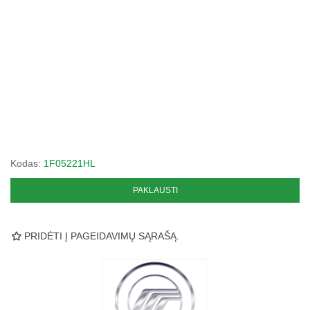
Kodas:
1F05221HL
PAKLAUSTI
PRIDĖTI Į PAGEIDAVIMŲ SĄRAŠĄ.