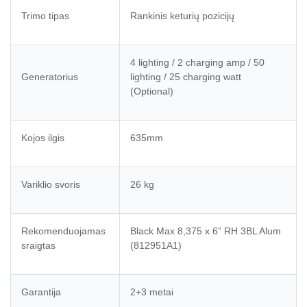
Trimo tipas
Rankinis keturių pozicijų
4 lighting / 2 charging amp / 50
Generatorius
lighting / 25 charging watt
(Optional)
Kojos ilgis
635mm
Variklio svoris
26 kg
Rekomenduojamas
Black Max 8,375 x 6” RH 3BL Alum
sraigtas
(812951A1)
Garantija
2+3 metai