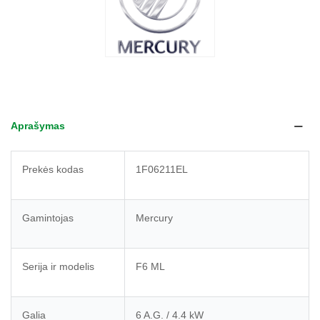
Aprašymas
Prekės kodas
1F06211EL
Gamintojas
Mercury
Serija ir modelis
F6 ML
Galia
6 A.G. / 4.4 kW