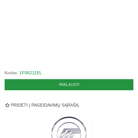
Kodas:
1F06211EL
PAKLAUSTI
PRIDĖTI Į PAGEIDAVIMŲ SĄRAŠĄ.