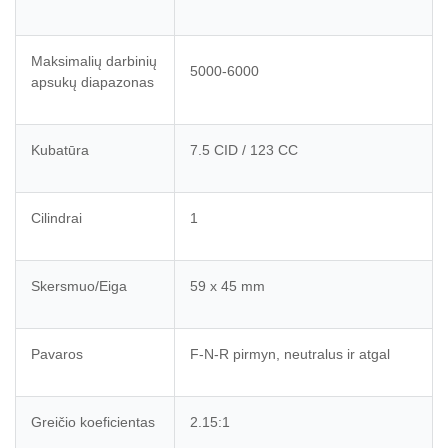
Maksimalių darbinių
5000-6000
apsukų diapazonas
Kubatūra
7.5 CID / 123 CC
Cilindrai
1
Skersmuo/Eiga
59 x 45 mm
Pavaros
F-N-R pirmyn, neutralus ir atgal
Greičio koeficientas
2.15:1