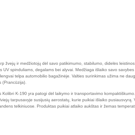
tarp žvejų ir medžiotojų dėl savo patikimumo, stabilumo, didelės leistin
UV spinduliams, degalams bei alyvai. Medžiaga išlaiko savo savybes n
lengvai telpa automobilio bagažinėje. Valties surinkimas užima ne daugia
s (Prancūzija).
ltis Kolibri K-190 yra patogi dėl laikymo ir transportavimo kompaktiškumo
viejų tarpusavyje susijusių aerostatų, kurie puikiai išlaiko pusiausvyrą
ndens telkiniuose. Produktas puikiai atlaiko aukštas ir žemas temperatūr