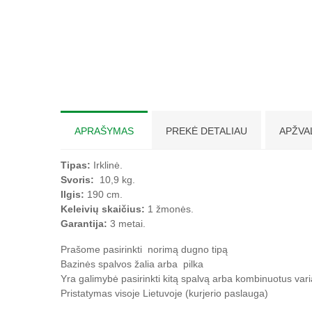
APRAŠYMAS
PREKĖ DETALIAU
APŽVA
Tipas:
Irklinė.
Svoris:
10,9 kg.
Ilgis:
190 cm.
Keleivių skaičius:
1 žmonės.
Garantija:
3 metai.
Prašome pasirinkti norimą dugno tipą
Bazinės spalvos žalia arba pilka
Yra galimybė pasirinkti kitą spalvą arba kombinuotus var
Pristatymas visoje Lietuvoje (kurjerio paslauga)