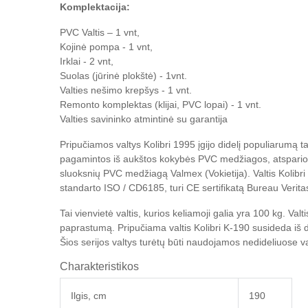
Komplektacija:
PVC Valtis – 1 vnt,
Kojinė pompa - 1 vnt,
Irklai - 2 vnt,
Suolas (jūrinė plokštė) - 1vnt.
Valties nešimo krepšys - 1 vnt.
Remonto komplektas (klijai, PVC lopai) - 1 vnt.
Valties savininko atmintinė su garantija
Pripučiamos valtys Kolibri 1995 įgijo didelį populiarumą 
pagamintos iš aukštos kokybės PVC medžiagos, atsparios 
sluoksnių PVC medžiagą Valmex (Vokietija). Valtis Kolibri 
standarto ISO / CD6185, turi CE sertifikatą Bureau Verita
Tai vienvietė valtis, kurios keliamoji galia yra 100 kg. Va
paprastumą. Pripučiama valtis Kolibri K-190 susideda iš d
Šios serijos valtys turėtų būti naudojamos nedideliuose va
Charakteristikos
Ilgis, cm
190