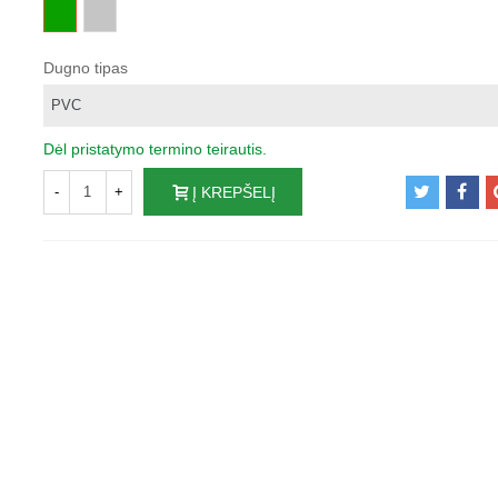
Žalia
Pilka
Dugno tipas
Dėl pristatymo termino teirautis.
-
+
Į KREPŠELĮ