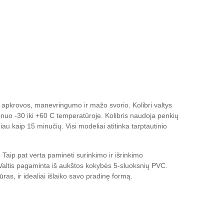
os apkrovos, manevringumo ir mažo svorio. Kolibri valtys
uo -30 iki +60 C temperatūroje. Kolibris naudoja penkių
u kaip 15 minučių. Visi modeliai atitinka tarptautinio
. Taip pat verta paminėti surinkimo ir išrinkimo
. Valtis pagaminta iš aukštos kokybės 5-sluoksnių PVC.
as, ir idealiai išlaiko savo pradinę formą.