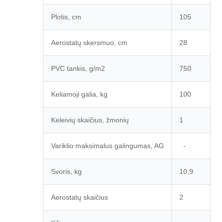
Plotis, cm
105
Aerostatų skersmuo, cm
28
PVC tankis, g/m2
750
Keliamoji galia, kg
100
Keleivių skaičius, žmonių
1
Variklio maksimalus galingumas, AG
-
Svoris, kg
10,9
Aerostatų skaičius
2