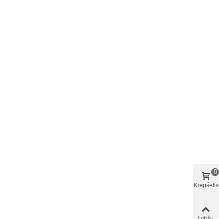
0
Krepšelis
Į viršu