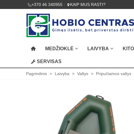
+370 46 340955
KAIP MUS RASTI?
MEDŽIOKLĖ
LAIVYBA
KIT
SERVISAS
Pagrindinis
>
Laivyba
>
Valtys
>
Pripučiamos valtys