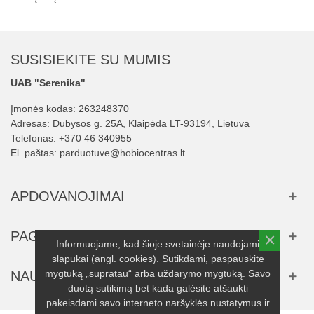
SUSISIEKITE SU MUMIS
UAB "Serenika"
Įmonės kodas: 263248370
Adresas: Dubysos g. 25A, Klaipėda LT-93194, Lietuva
Telefonas:
+370 46 340955
El. paštas:
parduotuve@hobiocentras.lt
APDOVANOJIMAI
PAGALBA
×
Informuojame, kad šioje svetainėje naudojami
slapukai (angl. cookies). Sutikdami, paspauskite
mygtuką „supratau“ arba uždarymo mygtuką. Savo
NAUJIENLAIŠKIS
duotą sutikimą bet kada galėsite atšaukti
pakeisdami savo interneto naršyklės nustatymus ir