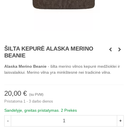
ŠILTA KEPURĖ ALASKA MERINO
BEANIE
Alaska Merino Beanie
​- š
ilta merino vilnos kepurė medžioklei ir
laisvalaikiui.
Merino vilna yra minkštesnė nei tradicinė vilna.
20,00 €
(su PVM)
Pristatoma 1 - 3 darbo dienos
Sandėlyje, greitas pristatymas.
2 Prekės
-
+