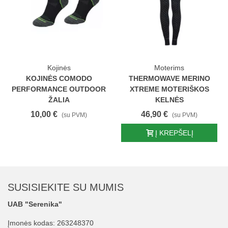
Kojinės
Moterims
KOJINĖS COMODO
THERMOWAVE MERINO
PERFORMANCE OUTDOOR
XTREME MOTERIŠKOS
ŽALIA
KELNĖS
10,00 €
46,90 €
(su PVM)
(su PVM)
Į KREPŠELĮ
SUSISIEKITE SU MUMIS
UAB "Serenika"
Įmonės kodas: 263248370