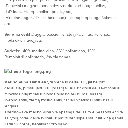
-Funkcinis megztas padas ties viduriu, kad būtų stabilus;
-L/R indikacija optimaliam pritaikymui;
-Vidutinė pagalvėlė – subalansuoja šilumą ir apsaugą šaltesniu
oru.
Siūloma veikla:
žygiai pėsčiomis, stovyklavimas, kelionės,
medžioklė ir žvejyba.
Sudėtis:
46% merino vilna, 36% poliamidas, 16%
Primaloft
®
poliesteris, 2% elastanas.
Merino vilna šiandien
yra viena iš geriausių, jei ne pati
geriausia, pirmaujanti kitų įprastų
vilnų
rinkiniui dėl savo tobulai
minkštos prigimties ir plonos pluošto tekstūros.
Vasarą
kvėpuojantis, žiemą izoliuojantis, tačiau ypatingai minkštas ir
lengvas.
Thermowave merino vilna yra ypatinga dėl savo 4 Seasons Active
savybių, todėl galite tyrinėti ir patirti nenuspėjamą ir laukinę gamtą
kada tik norite, nepaisant oro sąlygų.