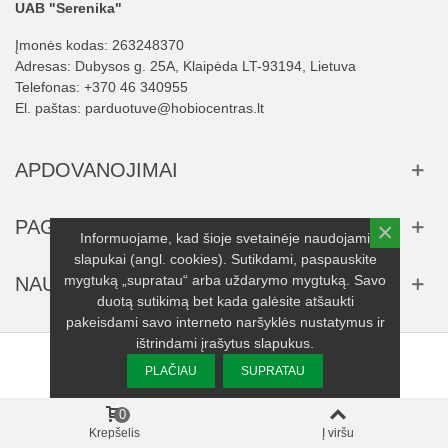
UAB "Serenika"
Įmonės kodas: 263248370
Adresas: Dubysos g. 25A, Klaipėda LT-93194, Lietuva
Telefonas:
+370 46 340955
El. paštas:
parduotuve@hobiocentras.lt
APDOVANOJIMAI
PAGALBA
×
Informuojame, kad šioje svetainėje naudojami
slapukai (angl. cookies). Sutikdami, paspauskite
mygtuką „supratau“ arba uždarymo mygtuką. Savo
NAUJIENLAIŠKIS
duotą sutikimą bet kada galėsite atšaukti
pakeisdami savo interneto naršyklės nustatymus ir
ištrindami įrašytus slapukus.
© 2025 UAB "Serenika" visos teisės saugomos.
PLAČIAU
SUPRATAU
0
Krepšelis
Į viršu