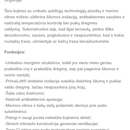
žingsnyje.
Šios kojinės su unikaliu aukštųjų technologijų pluoštų ir merino
vilnos mišiniu užtikrina šilumos izoliaciją, antibakterines savybes ir
natūralią temperatūros kontrolę bei puikų drėgmės
valdymą.
Sukonstruotos taip, kad ilgai tarnautų, pėdos išliks
dezodoruotos, sausos, prigludusios ir neapsunkintos, kad ir kokia
nuotykių trasa, užmiestyje ar kalnų trasa bevažiuotumėte.
Funkcijos:
-Unikalios mezgimo struktūros, todėl jos vienu metu geriau
praleidžia orą ir praleidžia drėgmę, taip pat pagerina šilumos ir
svorio santykį;
-PrimaLoft® sintetinė izoliacija suteikia išskirtinę šilumą ir puikiai
valdo drėgmę, tačiau neapsunkina jūsų kojų;
-Šalia odos švelnumo;
-Natūrali antibakterinė apsauga;
-Merinos vilnos ir kelių siūlų poliamido derinys prie pado
sutvirtinimui;
-Patogi ir saugi juosta neleidžia kojinėms slinkti;
-Stretch trikotažo konstrukcija geresniai ventiliacijai;
-Terry Cushion prie pado maksimaliam smūgio sugėrimui;