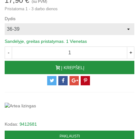
17,90 €
(su PVM)
Pristatoma 1 - 3 darbo dienos
Dydis
Sandėlyje, greitas pristatymas.
1 Vienetas
-
+
Į KREPŠELĮ
Kodas:
9412681
PAKLAUSTI