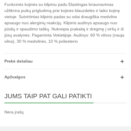
Funkcinės kojinės su kilpiniu padu Elastingas briaunavimas
užtikrina puikų prigludimą prie kojinės blauzdelės ir laiko kojinę
vietoje.
Sutvirtintas kilpinis padas su odai draugiška medvilne
apsaugo nuo alerginių reakcijų.
Kilpinis audinys apsaugo nuo
pūslių ir spaudimo taškų.
Nukreipia prakaitą ir drėgmę į viršų ir iš
jūsų avalynės.
Pagaminta Vokietijoje.
Audinys: 60 % vilnos (nauja
vilna), 30 % medvilnės, 10 % poliesterio
Prekė detaliau
Apžvalgos
JUMS TAIP PAT GALI PATIKTI
Nėra įrašų