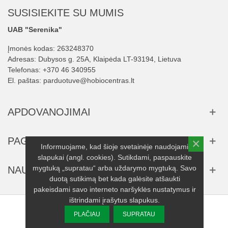
SUSISIEKITE SU MUMIS
UAB "Serenika"
Įmonės kodas: 263248370
Adresas: Dubysos g. 25A, Klaipėda LT-93194, Lietuva
Telefonas:
+370 46 340955
El. paštas:
parduotuve@hobiocentras.lt
APDOVANOJIMAI
PAGALBA
×
Informuojame, kad šioje svetainėje naudojami
slapukai (angl. cookies). Sutikdami, paspauskite
mygtuką „supratau“ arba uždarymo mygtuką. Savo
NAUJIENLAIŠKIS
duotą sutikimą bet kada galėsite atšaukti
pakeisdami savo interneto naršyklės nustatymus ir
ištrindami įrašytus slapukus.
© 2025 UAB "Serenika" visos teisės saugomos.
PLAČIAU
SUPRATAU