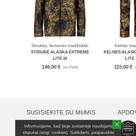
edžioklei
Striukės, liemenės medžioklei
Kelnės med
VISIBLE
STRIUKĖ ALASKA EXTREME
KELNĖS ALAS
ARA
LITE III
LITE I
146,00 €
115,00 €
PVM)
(su PVM)
SUSISIEKITE SU MUMIS
APDO
×
UAB "Serenika"
Informuojame, kad šioje svetainėje naudojami
slapukai (angl. cookies). Sutikdami, paspauskite
Įmonės kodas: 263248370