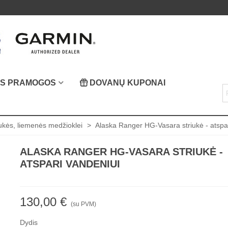
OS PRAMOGOS
DOVANŲ KUPONAI
iukės, liemenės medžioklei
>
Alaska Ranger HG-Vasara striukė - atspa
ALASKA RANGER HG-VASARA STRIUKĖ -
ATSPARI VANDENIUI
130,00 €
(su PVM)
Dydis