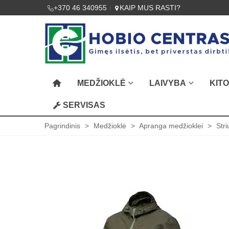
+370 46 340955
KAIP MUS RASTI?
MEDŽIOKLĖ
LAIVYBA
KIT
SERVISAS
Pagrindinis
>
Medžioklė
>
Apranga medžioklei
>
Str