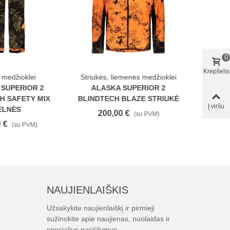
0
Krepšelis
 medžioklei
Striukės, liemenės medžioklei
Striukės
 SUPERIOR 2
ALASKA SUPERIOR 2
ALASKA
H SAFETY MIX
BLINDTECH BLAZE STRIUKĖ
BLINDT
Į viršu
ELNĖS
200,00 €
20
(su PVM)
 €
(su PVM)
NAUJIENLAIŠKIS
Užsakykite naujienlaiškį ir pirmieji
sužinokite apie naujienas, nuolaidas ir
specialius pasiūlymus.