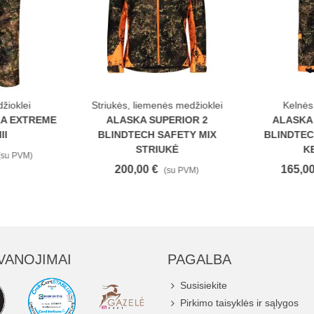
žioklei
Striukės, liemenės medžioklei
Kelnės
KA EXTREME
ALASKA SUPERIOR 2
ALASKA
II
BLINDTECH SAFETY MIX
BLINDTEC
STRIUKĖ
K
(su PVM)
200,00 €
165,00
(su PVM)
VANOJIMAI
PAGALBA
Susisiekite
Pirkimo taisyklės ir sąlygos