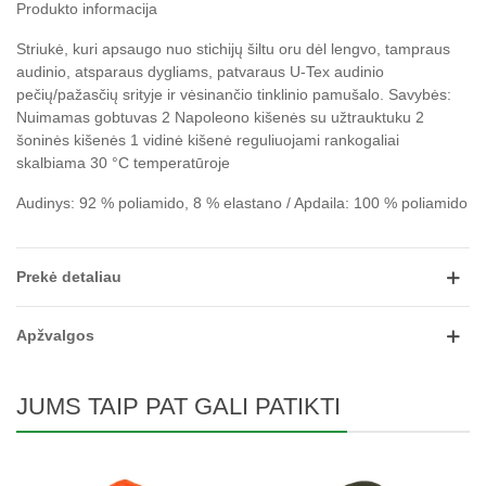
Produkto informacija
Striukė, kuri apsaugo nuo stichijų šiltu oru dėl lengvo, tampraus
audinio, atsparaus dygliams, patvaraus U-Tex audinio
pečių/pažasčių srityje ir vėsinančio tinklinio pamušalo.
Savybės:
Nuimamas gobtuvas 2 Napoleono kišenės su užtrauktuku 2
šoninės kišenės 1 vidinė kišenė reguliuojami rankogaliai
skalbiama 30 °C temperatūroje
Audinys: 92 % poliamido, 8 % elastano / Apdaila: 100 % poliamido
Prekė detaliau
Apžvalgos
JUMS TAIP PAT GALI PATIKTI