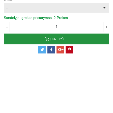
Sandėlyje, greitas pristatymas.
2 Prekės
-
+
Į KREPŠELĮ