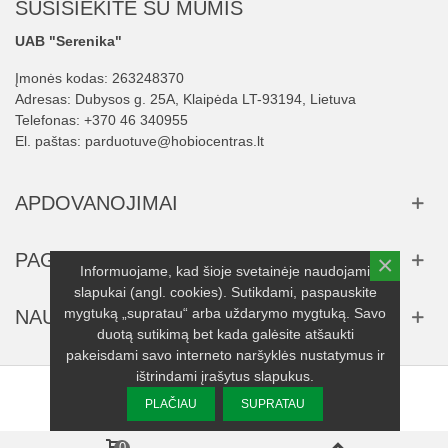
SUSISIEKITE SU MUMIS
UAB "Serenika"
Įmonės kodas: 263248370
Adresas: Dubysos g. 25A, Klaipėda LT-93194, Lietuva
Telefonas:
+370 46 340955
El. paštas:
parduotuve@hobiocentras.lt
APDOVANOJIMAI
PAGALBA
×
Informuojame, kad šioje svetainėje naudojami
slapukai (angl. cookies). Sutikdami, paspauskite
mygtuką „supratau“ arba uždarymo mygtuką. Savo
NAUJIENLAIŠKIS
duotą sutikimą bet kada galėsite atšaukti
pakeisdami savo interneto naršyklės nustatymus ir
ištrindami įrašytus slapukus.
© 2025 UAB "Serenika" visos teisės saugomos.
PLAČIAU
SUPRATAU
0