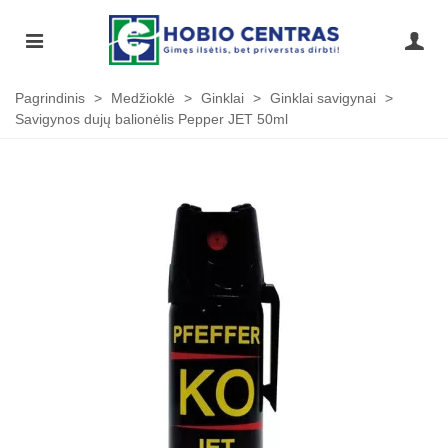
Pagrindinis
>
Medžioklė
>
Ginklai
>
Ginklai savigynai
>
Savigynos dujų balionėlis Pepper JET 50ml