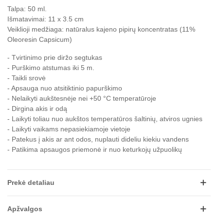
Talpa: 50 ml.
Išmatavimai:
11 x 3.5 cm
Veiklioji medžiaga: natūralus kajeno pipirų
koncentratas (11%
Oleoresin Capsicum)
- Tvirtinimo prie diržo segtukas
- Purškimo atstumas iki 5 m.
- Taikli srovė
- Apsauga nuo atsitiktinio papurškimo
- Nelaikyti aukštesnėje nei +
50 °C temperatūroje
- Dirgina akis ir odą
- Laikyti toliau nuo aukštos temperatūros šaltinių, atviros ugnies
- Laikyti vaikams nepasiekiamoje vietoje
- Patekus į akis ar ant odos, nuplauti dideliu kiekiu vandens
- Patikima apsaugos priemonė ir nuo keturkojų užpuolikų
Prekė detaliau
Apžvalgos