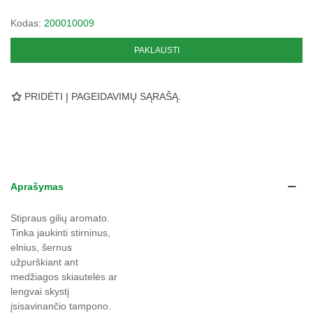
Kodas:
200010009
PAKLAUSTI
PRIDĖTI Į PAGEIDAVIMŲ SĄRAŠĄ.
Aprašymas
Stipraus gilių aromato.
Tinka jaukinti stirninus,
elnius, šernus
užpurškiant ant
medžiagos skiautelės ar
lengvai skystį
įsisavinančio tampono.