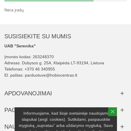
Nėra įrašų
SUSISIEKITE SU MUMIS
UAB "Serenika"
Įmonės kodas: 263248370
Adresas: Dubysos g. 25A, Klaipėda LT-93194, Lietuva
Telefonas:
+370 46 340955
El. paštas:
parduotuve@hobiocentras.lt
APDOVANOJIMAI
PAGALBA
×
Informuojame, kad šioje svetainėje naudojami
slapukai (angl. cookies). Sutikdami, paspauskite
mygtuką „supratau“ arba uždarymo mygtuką. Savo
NAUJIENLAIŠKIS