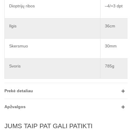
Dioptrijų ribos
–4/+3 dpt
Ilgis
36cm
Skersmuo
30mm
Svoris
785g
Prekė detaliau
Apžvalgos
JUMS TAIP PAT GALI PATIKTI