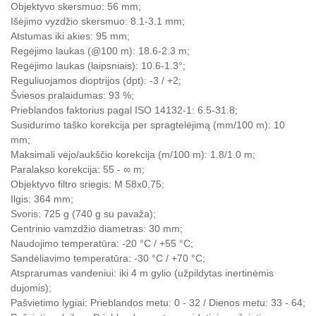
Objektyvo skersmuo: 56 mm;
Išėjimo vyzdžio skersmuo: 8.1-3.1 mm;
Atstumas iki akies: 95 mm;
Regėjimo laukas (@100 m): 18.6-2.3 m;
Regėjimo laukas (laipsniais): 10.6-1.3°;
Reguliuojamos dioptrijos (dpt): -3 / +2;
Šviesos pralaidumas: 93 %;
Prieblandos faktorius pagal ISO 14132-1: 6.5-31.8;
Susidurimo taško korekcija per spragtelėjimą (mm/100 m): 10
mm;
Maksimali vėjo/aukščio korekcija (m/100 m): 1.8/1.0 m;
Paralakso korekcija: 55 - ∞ m;
Objektyvo filtro sriegis: M 58x0.75;
Ilgis: 364 mm;
Svoris: 725 g (740 g su pavaža);
Centrinio vamzdžio diametras: 30 mm;
Naudojimo temperatūra: -20 °C / +55 °C;
Sandėliavimo temperatūra: -30 °C / +70 °C;
Atsprarumas vandeniui: iki 4 m gylio (užpildytas inertinėmis
dujomis);
Pašvietimo lygiai: Prieblandos metu: 0 - 32 / Dienos metu: 33 - 64;