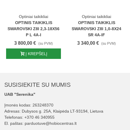
Optiniai taikikliai
Optiniai taikikliai
OPTINIS TAIKIKLIS
OPTINIS TAIKIKLIS
SWAROVSKI Z8I 2,3-18X56
SWAROVSKI Z8I 1,0-8X24
P L 4A-I
SR 4A-IF
3 800,00 €
3 340,00 €
(su PVM)
(su PVM)
Į KREPŠELĮ
SUSISIEKITE SU MUMIS
UAB "Serenika"
Įmonės kodas: 263248370
Adresas: Dubysos g. 25A, Klaipėda LT-93194, Lietuva
Telefonas:
+370 46 340955
El. paštas:
parduotuve@hobiocentras.lt