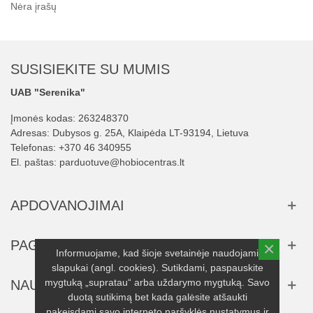
Nėra įrašų
SUSISIEKITE SU MUMIS
UAB "Serenika"
Įmonės kodas: 263248370
Adresas: Dubysos g. 25A, Klaipėda LT-93194, Lietuva
Telefonas:
+370 46 340955
El. paštas:
parduotuve@hobiocentras.lt
APDOVANOJIMAI
PAGALBA
×
Informuojame, kad šioje svetainėje naudojami
slapukai (angl. cookies). Sutikdami, paspauskite
mygtuką „supratau“ arba uždarymo mygtuką. Savo
NAUJIENLAIŠKIS
duotą sutikimą bet kada galėsite atšaukti
pakeisdami savo interneto naršyklės nustatymus ir