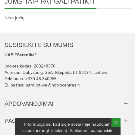
JUMS TAIP PAT GALI PATIKTI
Nėra įrašų
SUSISIEKITE SU MUMIS
UAB "Serenika"
Įmonės kodas: 263248370
Adresas: Dubysos g. 25A, Klaipėda LT-93194, Lietuva
Telefonas:
+370 46 340955
El. paštas:
parduotuve@hobiocentras.lt
APDOVANOJIMAI
PAGALBA
×
Informuojame, kad šioje svetainėje naudojami
slapukai (angl. cookies). Sutikdami, paspauskite