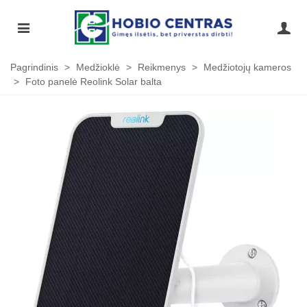
Pagrindinis
>
Medžioklė
>
Reikmenys
>
Medžiotojų kameros
>
Foto panelė Reolink Solar balta