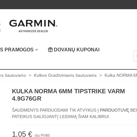
OS PRAMOGOS
DOVANŲ KUPONAI
ams šautuvams
>
Kulkos Graižtviniams šautuvams
>
Kulka NORMA 6
KULKA NORMA 6MM TIPSTRIKE VARM
4.9G76GR
ŠAUDMENYS PARDUODAMI TIK ATVYKUS Į
PARDUOTUVĘ
BEI
PATEIKUS GALIOJANTĮ LEIDIMĄ ŠIAM KALIBRUI.
1,05 €
(su PVM)