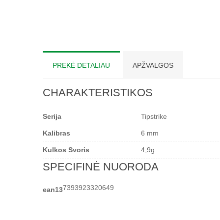
PREKĖ DETALIAU
APŽVALGOS
CHARAKTERISTIKOS
Serija
Tipstrike
Kalibras
6 mm
Kulkos Svoris
4,9g
SPECIFINĖ NUORODA
7393923320649
ean13