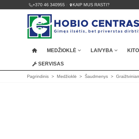
+370 46 340955
KAIP MUS RASTI?
MEDŽIOKLĖ
LAIVYBA
KIT
SERVISAS
Pagrindinis
>
Medžioklė
>
Šaudmenys
>
Graižtvini