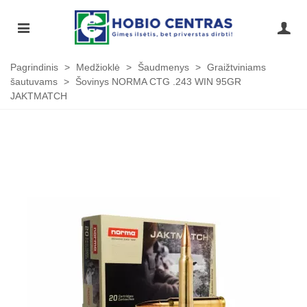
Pagrindinis
>
Medžioklė
>
Šaudmenys
>
Graižtviniams
šautuvams
>
Šovinys NORMA CTG .243 WIN 95GR
JAKTMATCH