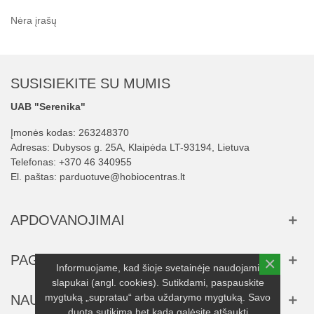
Nėra įrašų
SUSISIEKITE SU MUMIS
UAB "Serenika"
Įmonės kodas: 263248370
Adresas: Dubysos g. 25A, Klaipėda LT-93194, Lietuva
Telefonas:
+370 46 340955
El. paštas:
parduotuve@hobiocentras.lt
APDOVANOJIMAI
PAGALBA
×
Informuojame, kad šioje svetainėje naudojami
slapukai (angl. cookies). Sutikdami, paspauskite
mygtuką „supratau“ arba uždarymo mygtuką. Savo
NAUJIENLAIŠKIS
duotą sutikimą bet kada galėsite atšaukti