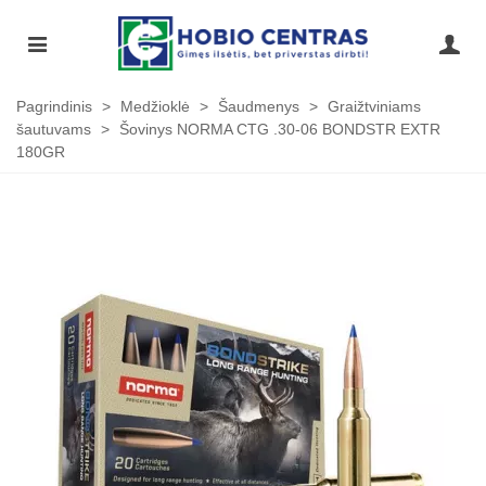
Pagrindinis
>
Medžioklė
>
Šaudmenys
>
Graižtviniams
šautuvams
>
Šovinys NORMA CTG .30-06 BONDSTR EXTR
180GR