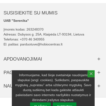
SUSISIEKITE SU MUMIS
UAB "Serenika"
Įmonės kodas: 263248370
Adresas: Dubysos g. 25A, Klaipėda LT-93194, Lietuva
Telefonas:
+370 46 340955
El. paštas:
parduotuve@hobiocentras.lt
APDOVANOJIMAI
PAGALBA
×
Informuojame, kad šioje svetainėje naudojami
slapukai (angl. cookies). Sutikdami, paspauskite
mygtuką „supratau“ arba uždarymo mygtuką. Savo
NAUJIENLAIŠKIS
duotą sutikimą bet kada galėsite atšaukti
pakeisdami savo interneto naršyklės nustatymus ir
ištrindami įrašytus slapukus.