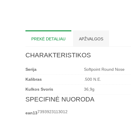
PREKĖ DETALIAU
APŽVALGOS
CHARAKTERISTIKOS
Serija
Softpoint Round Nose
Kalibras
.500 N.E.
Kulkos Svoris
36,9g
SPECIFINĖ NUORODA
7393923113012
ean13