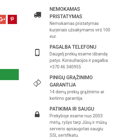
NEMOKAMAS
PRISTATYMAS
Nemokamas pristatymas
kurjeriais užsakymams virš 100
eur.
PAGALBA TELEFONU
Daugelį prekių esame išbandę
patys. Konsultacijos ir pagalba:
+370 46 340955
PINIGŲ GRĄŽINIMO
GARANTIJA
14 dienų prekių grąžinimo ar
keitimo garantija.
PATIKIMA IR SAUGU
Prekyboje esame nuo 2003
metų, ryšys tarp Jūsų ir mūsų
serverio apsaugotas saugiu
SSL sertifikatu.