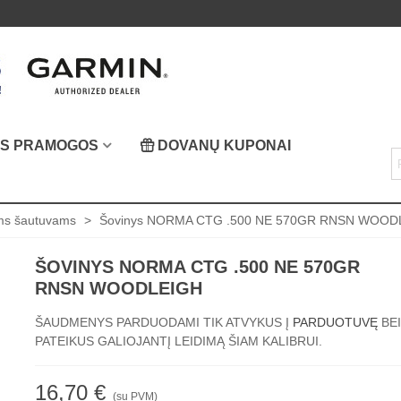
OS PRAMOGOS
DOVANŲ KUPONAI
ams šautuvams
>
Šovinys NORMA CTG .500 NE 570GR RNSN WOOD
ŠOVINYS NORMA CTG .500 NE 570GR
RNSN WOODLEIGH
ŠAUDMENYS PARDUODAMI TIK ATVYKUS Į
PARDUOTUVĘ
BEI
PATEIKUS GALIOJANTĮ LEIDIMĄ ŠIAM KALIBRUI.
16,70 €
(su PVM)