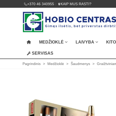
+370 46 340955
KAIP MUS RASTI?
MEDŽIOKLĖ
LAIVYBA
KIT
SERVISAS
Pagrindinis
>
Medžioklė
>
Šaudmenys
>
Graižtvini