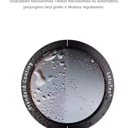
DualSpeed ​​fokusavimas
Tikslus fokusavimas su automatiniu
perjungimu tarp greito ir tikslaus reguliavimo.