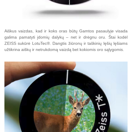
Aiškus vaizdas, kad ir koks oras būtų
Gamtos pasaulyje visada
galima pamatyti įdomių dalykų – net ir drėgnu oru.
Štai kodėl
ZEISS sukūrė LotuTec®.
Dangtis žiūronų ir taškinių lęšių lęšiams
užtikrina aiškų ir netrukdomą vaizdą bet kokiomis oro sąlygomis.