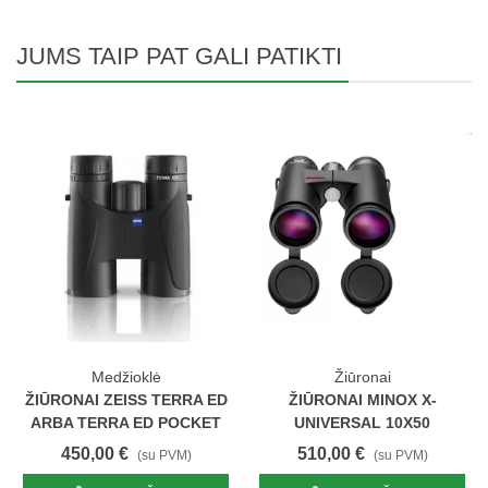
JUMS TAIP PAT GALI PATIKTI
oklė
Žiūronai
Žiūrona
SS TERRA ED
ŽIŪRONAI MINOX X-
ŽIŪRONAI MI
ED POCKET
UNIVERSAL 10X50
UNIVERSAL 
510,00 €
470,00 €
(su PVM)
(su PVM)
(s