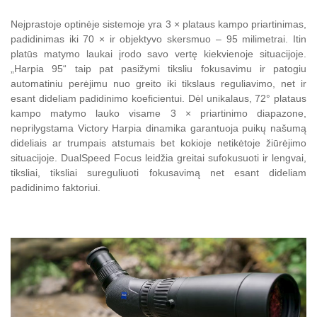
Neįprastoje optinėje sistemoje yra 3 × plataus kampo priartinimas,
padidinimas iki 70 × ir objektyvo skersmuo – 95 milimetrai.
Itin
platūs matymo laukai įrodo savo vertę kiekvienoje situacijoje.
„Harpia 95“ taip pat pasižymi tiksliu fokusavimu ir patogiu
automatiniu perėjimu nuo greito iki tikslaus reguliavimo, net ir
esant dideliam padidinimo koeficientui.
Dėl unikalaus, 72° plataus
kampo matymo lauko visame 3 × priartinimo diapazone,
neprilygstama Victory Harpia dinamika garantuoja puikų našumą
dideliais ar trumpais atstumais bet kokioje netikėtoje žiūrėjimo
situacijoje.
DualSpeed ​​Focus leidžia greitai sufokusuoti ir lengvai,
tiksliai, tiksliai sureguliuoti fokusavimą net esant dideliam
padidinimo faktoriui.