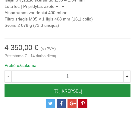
Išėjimo vyzdžio skersmuo
2,50 – 1,34 mm
LotuTec |
Pripildytas azoto
+ |
+
Atsparumas vandeniui
400 mbar
Filtro sriegis
M95 × 1
Ilgis
408 mm (16,1 colio)
Svoris
2 078 g (73,3 uncijos)
4 350,00 €
(su PVM)
Pristatoma 7 - 14 darbo dienų
Prekė užsakoma
-
+
Į KREPŠELĮ