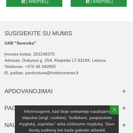
EPŠELĮ
Į KREPŠELĮ
Į KREP
SUSISIEKITE SU MUMIS
UAB "Serenika"
Įmonės kodas: 263248370
Adresas: Dubysos g. 25A, Klaipėda LT-93194, Lietuva
Telefonas:
+370 46 340955
El. paštas:
parduotuve@hobiocentras.lt
APDOVANOJIMAI
PAGALBA
×
Informuojame, kad šioje svetainėje naudojami
slapukai (angl. cookies). Sutikdami, paspauskite
mygtuką „supratau“ arba uždarymo mygtuką. Savo
NAUJIENLAIŠKIS
duotą sutikimą bet kada galėsite atšaukti