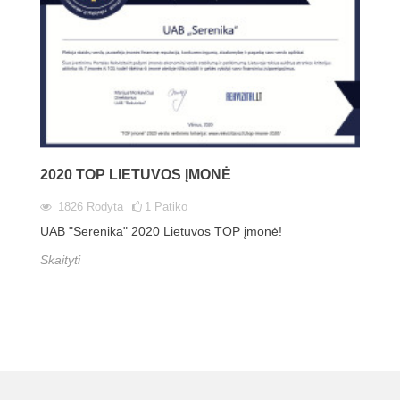
2020 TOP LIETUVOS ĮMONĖ
1826
Rodyta
1
Patiko
UAB "Serenika" 2020 Lietuvos TOP įmonė!
Skaityti