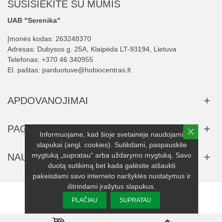
SUSISIEKITE SU MUMIS
UAB "Serenika"
Įmonės kodas: 263248370
Adresas: Dubysos g. 25A, Klaipėda LT-93194, Lietuva
Telefonas:
+370 46 340955
El. paštas:
parduotuve@hobiocentras.lt
APDOVANOJIMAI
PAGALBA
×
Informuojame, kad šioje svetainėje naudojami
slapukai (angl. cookies). Sutikdami, paspauskite
mygtuką „supratau“ arba uždarymo mygtuką. Savo
NAUJIENLAIŠKIS
duotą sutikimą bet kada galėsite atšaukti
pakeisdami savo interneto naršyklės nustatymus ir
ištrindami įrašytus slapukus.
© 2025 UAB "Serenika" visos teisės saugomos.
PLAČIAU
SUPRATAU
0