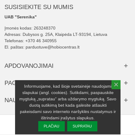
SUSISIEKITE SU MUMIS
UAB "Serenika"
Įmonės kodas: 263248370
Adresas: Dubysos g. 25A, Klaipėda LT-93194, Lietuva
Telefonas:
+370 46 340955
El. paštas:
parduotuve@hobiocentras.lt
APDOVANOJIMAI
PAGALBA
×
Informuojame, kad šioje svetainėje naudojami
slapukai (angl. cookies). Sutikdami, paspauskite
mygtuką „supratau“ arba uždarymo mygtuką. Savo
NAUJIENLAIŠKIS
duotą sutikimą bet kada galėsite atšaukti
pakeisdami savo interneto naršyklės nustatymus ir
ištrindami įrašytus slapukus.
© 2025 UAB "Serenika" visos teisės saugomos.
PLAČIAU
SUPRATAU