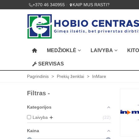
+370 46 340955
KAIP MUS RASTI?
MEDŽIOKLĖ
LAIVYBA
KIT
SERVISAS
Pagrindinis
>
Prekių ženklai
>
InMare
Filtras -
Kategorijos
Laivyba
22
Kaina