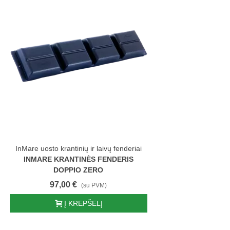
InMare uosto krantinių ir laivų fenderiai
INMARE KRANTINĖS FENDERIS
DOPPIO ZERO
97,00 €
(su PVM)
Į KREPŠELĮ