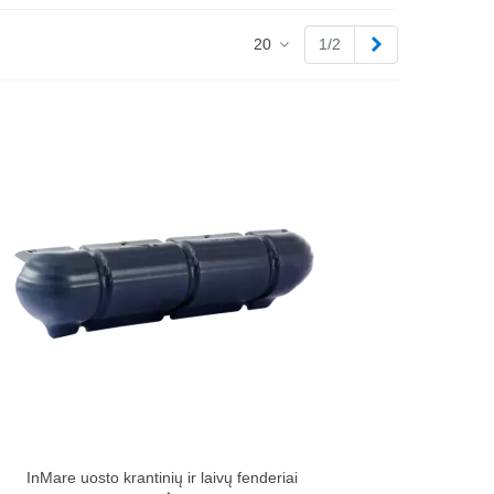
Tęsti
20
1/2
InMare uosto krantinių ir laivų fenderiai