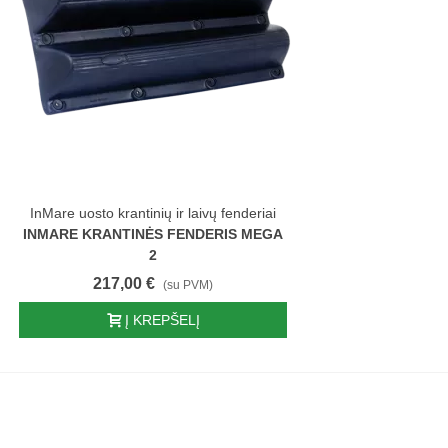
InMare uosto krantinių ir laivų fenderiai
INMARE KRANTINĖS FENDERIS MEGA
2
217,00 €
(su PVM)
Į KREPŠELĮ