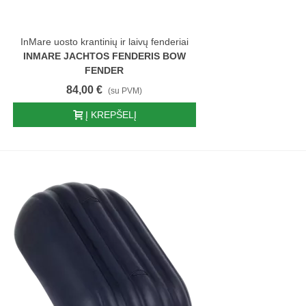
InMare uosto krantinių ir laivų fenderiai
INMARE JACHTOS FENDERIS BOW
FENDER
84,00 €
(su PVM)
Į KREPŠELĮ