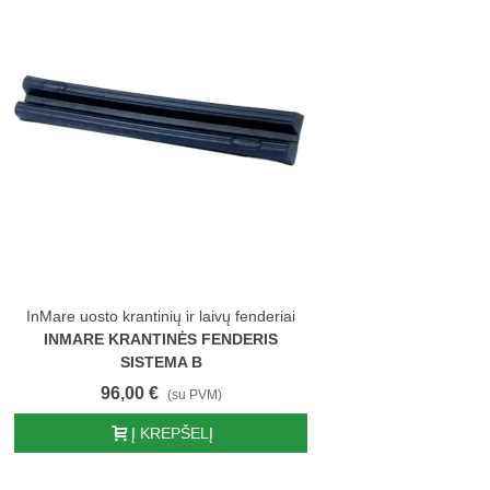
InMare uosto krantinių ir laivų fenderiai
INMARE KRANTINĖS FENDERIS
SISTEMA B
96,00 €
(su PVM)
Į KREPŠELĮ