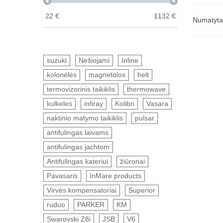
22
€
1132
€
Numatyt
suzuki
Nešiojami
Inline
kolonėlės
magnetolos
helt
termovizorinis taikiklis
thermowave
kulkeles
infiray
Kolibri
Vasara
naktinio matymo taikiklis
pulsar
antifulingas laivams
antifulingas jachtom
Antifulingas kateriui
žiūronai
Pavasaris
InMare products
Virvės kompensatoriai
Superior
ruduo
PARKER
KM
Swarovski Z8i
JSB
V6