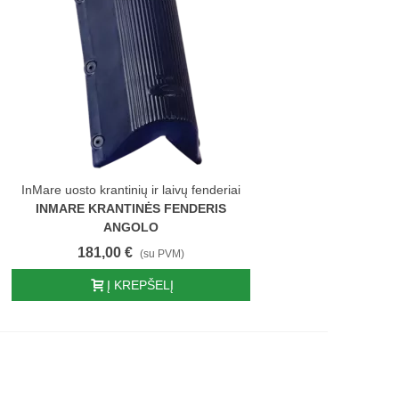
InMare uosto krantinių ir laivų fenderiai
INMARE KRANTINĖS FENDERIS
ANGOLO
181,00 €
(su PVM)
Į KREPŠELĮ