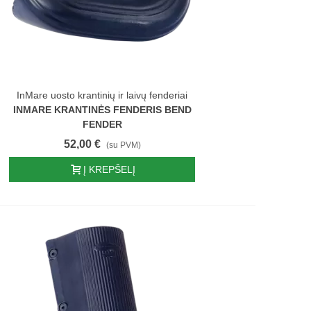
InMare uosto krantinių ir laivų fenderiai
INMARE KRANTINĖS FENDERIS BEND
FENDER
52,00 €
(su PVM)
Į KREPŠELĮ